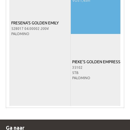
VOS 1,45m
WBSFH
Dekhengsten
FRESENA'S GOLDEN EMILY
Zoek een hengst
528017 04.00002
2004
PALOMINO
HENGSTEN ONLINE
Hengstenselectie
Informatie Hengstenkeuring
PIEKE'S GOLDEN EMPRESS
AANMELDEN HENGSTENKEURING ONDER HET
35102
ZADEL 2026
STB
PALOMINO
Verrichtingsonderzoek NRPS
Verrichtingsonderzoek 2025-2026
Verrichtingsonderzoek 2024-2025
Verrichtingsonderzoek 2023-2024
Verrichtingsonderzoek 2022-2023
Ga naar
Verrichtingsonderzoek 2021-2022