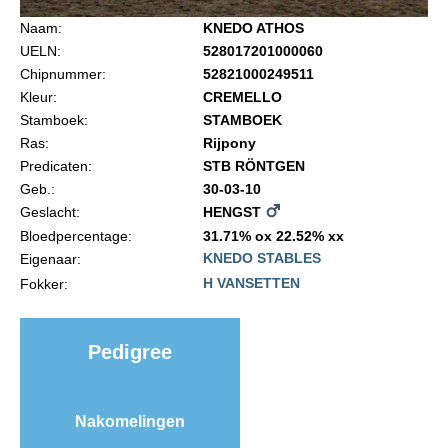
Import registratie
Naam:
KNEDO ATHOS
Veulenregistratie
UELN:
528017201000060
Chipnummer:
52821000249511
I&R Registratie
Kleur:
CREMELLO
Informatie overschrijven paspoort
Stamboek:
STAMBOEK
Ras:
Rijpony
Formulier overschrijven op naam
Predicaten:
STB RÖNTGEN
Animal Health Regulation
Geb.:
30-03-10
Geslacht:
HENGST
Gids voor Goede Praktijken
Bloedpercentage:
31.71% ox 22.52% xx
Marktplaats
KNEDO STABLES
Eigenaar:
H VANSETTEN
Fokker:
Tarievenlijst
Veel gestelde vragen
Pedigree
Webshop
Evenementen
Nakomelingen
NRPS Select Sale