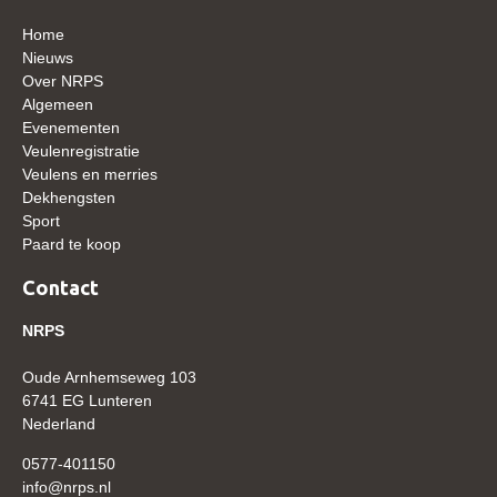
Home
Verrichtingsonderzoek 2020-2021
Nieuws
Verrichtingsonderzoek 2019-2020
Over NRPS
Algemeen
Sport
Evenementen
Veulenregistratie
Paard te koop
Veulens en merries
Inloggen
Dekhengsten
Sport
CONTACT
Paard te koop
REGIO'S
Contact
Regio Noord
NRPS
Bestuur Regio Noord
Oude Arnhemseweg 103
Regio Midden
6741 EG Lunteren
Nederland
Bestuur Regio Midden
0577-401150
Regio West
info@nrps.nl