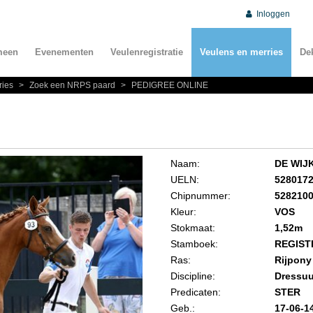
Inloggen
meen
Evenementen
Veulenregistratie
Veulens en merries
De
ries
>
Zoek een NRPS paard
>
PEDIGREE ONLINE
Naam:
DE WIJ
UELN:
528017
Chipnummer:
528210
Kleur:
VOS
Stokmaat:
1,52m
Stamboek:
REGIST
Ras:
Rijpony
Discipline:
Dressuu
Predicaten:
STER
Geb.:
17-06-1