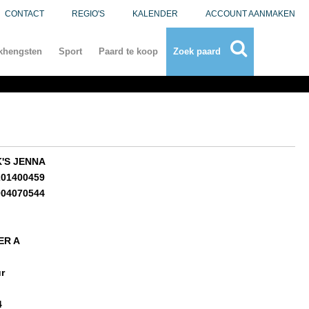
CONTACT
REGIO'S
KALENDER
ACCOUNT AANMAKEN
khengsten
Sport
Paard te koop
Zoek paard
K'S JENNA
201400459
004070544
ER A
r
4