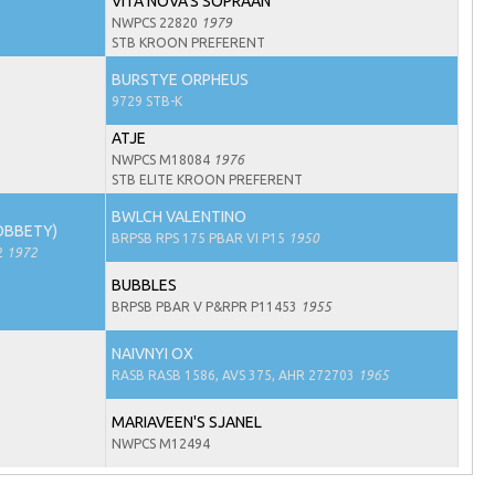
VITA NOVA'S SOPRAAN
NWPCS 22820
1979
STB KROON PREFERENT
BURSTYE ORPHEUS
9729 STB-K
ATJE
NWPCS M18084
1976
STB ELITE KROON PREFERENT
BWLCH VALENTINO
OBBETY)
BRPSB RPS 175 PBAR VI P15
1950
2
1972
BUBBLES
BRPSB PBAR V P&RPR P11453
1955
NAIVNYI OX
RASB RASB 1586, AVS 375, AHR 272703
1965
MARIAVEEN'S SJANEL
NWPCS M12494