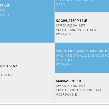
BRUIN
TEAKE
988
-SPORT
KOOIHUSTER YTSJE
NWPCS M23004
1979
STB ELITE KROON PREFERENT
VOS 1,40m
VALENTINO (OAKLEY BUBBLING B
WPCS 14853 STB-K / 27634344008537
PREFERENT
VOS 1,47m
MOND STAR
EFERENT
MARIAVEEN'S SIFI
NWPCS M18180
1976
STB ELITE PREFERENT PRESTATIE
VOS ROAN 1,42m