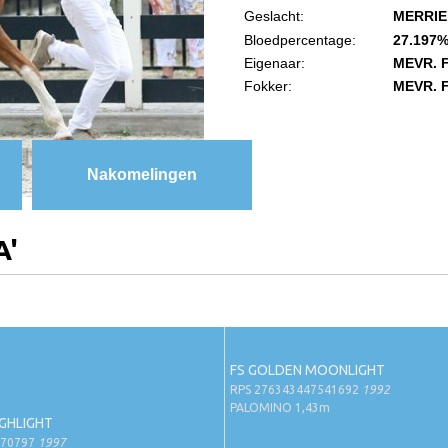
Geslacht:
MERRI
Bloedpercentage:
27.197%
Eigenaar:
MEVR. 
Fokker:
MEVR. 
Nakomelingen
A'
FS GOLDEN MOONLIGHT
RPS 276343447541692
1992
PALOMINO 1,43m
IGHLIGHT
570797
1997