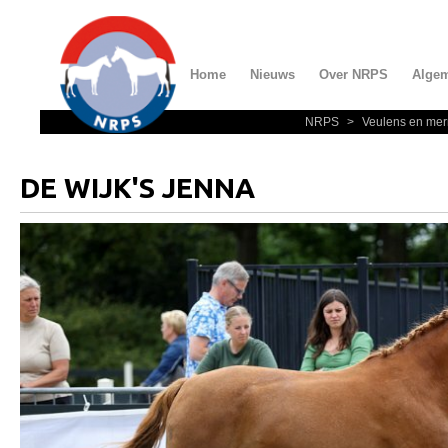
Home
Nieuws
Over NRPS
Alge
NRPS
>
Veulens en mer
Home
Nieuws
DE WIJK'S JENNA
Over NRPS
Bestuur NRPS
Lidmaatschap NRPS
Informatie
Lid worden
Statuten en reglementen
Privacyverklaring
Algemeen