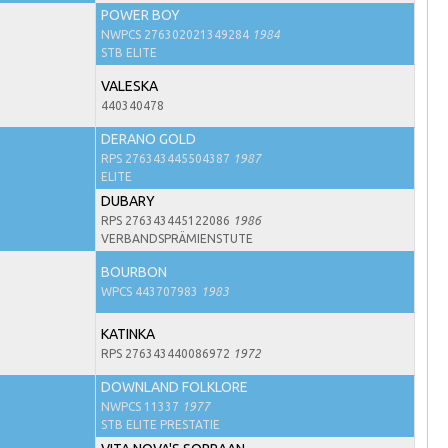
POWER BOY
NWPCS 276302021349284
1984
STB ELITE
VALESKA
440340478
DERANO GOLD
RPS 276343445504387
1987
ELITE
DUBARY
RPS 276343445122086
1986
VERBANDSPRÄMIENSTUTE
BOURBON
WPCS 443707983
1983
KATINKA
RPS 276343440086972
1972
DOWNLAND FOLKLORE
NWPCS 11337
1977
STB ELITE PRESTATIE