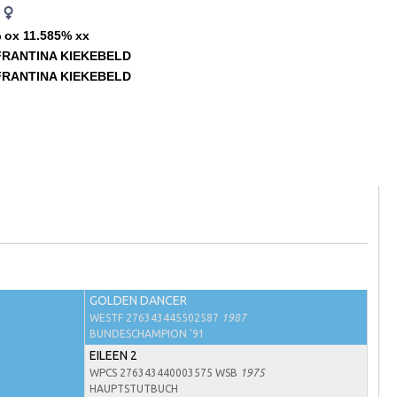
E
 ox 11.585% xx
FRANTINA KIEKEBELD
FRANTINA KIEKEBELD
GOLDEN DANCER
WESTF 276343445502587
1987
BUNDESCHAMPION '91
EILEEN 2
WPCS 276343440003575 WSB
1975
HAUPTSTUTBUCH