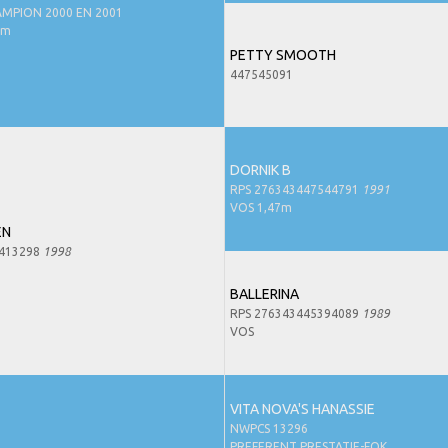
MPION 2000 EN 2001
3m
PETTY SMOOTH
447545091
DORNIK B
RPS 276343447544791
1991
VOS 1,47m
EN
0413298
1998
BALLERINA
RPS 276343445394089
1989
VOS
VITA NOVA'S HANASSIE
NWPCS 13296
PREFERENT PRESTATIE-FOK