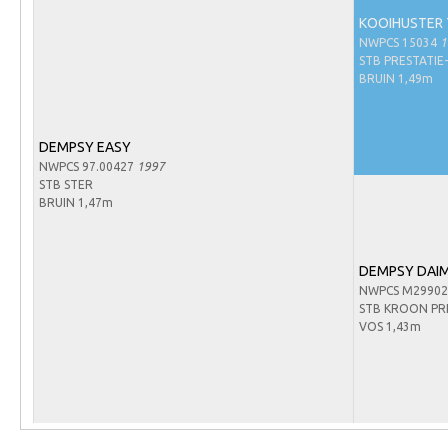
Arabissimo
KOOIHUSTER 
Veulenregistratie
NWPCS 15034
1
STB PRESTATIE
Veulens en merries
BRUIN 1,49m
Zoek een NRPS paard
PEDIGREE ONLINE
DEMPSY EASY
NWPCS 97.00427
1997
Informatie aan je paard of pony toevoegen
STB STER
BRUIN 1,47m
Onze fokkerij
Fokkerij informatie
DEMPSY DAI
Fokprogramma's en registratie
NWPCS M29902
STB KROON PR
Informatie veulen registratie
VOS 1,43m
Veulen registratie
NRPS-Boegbeeld
Predicaten