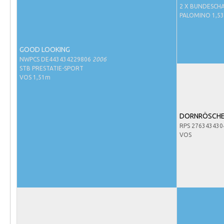
Evenementen
2 X BUNDESCHA
PALOMINO 1,5
NRPS Select Sale
NRPS Keuringen
GOOD LOOKING
Hengstenkeuring
NWPCS DE443434229806
2006
STB PRESTATIE-SPORT
Regionale Keuringen
VOS 1,51m
Nationale Keuring
Late Veulenkeuring
DORNRÖSCH
ABOP
RPS 27634343
VOS
Sport
Wereldkampioenschap Jonge Paarden
Dutch Pony Championship
Evenementen
Arabian Horse Events