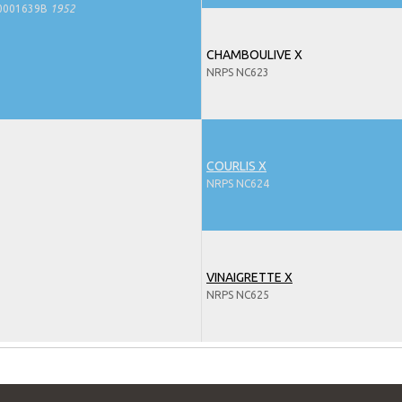
0001639B
1952
CHAMBOULIVE X
NRPS NC623
COURLIS X
NRPS NC624
VINAIGRETTE X
NRPS NC625