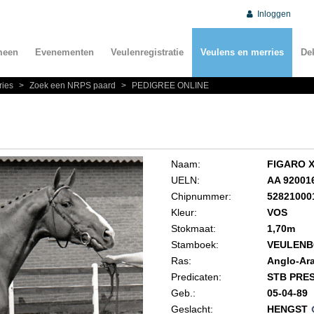
Inloggen
meen
Evenementen
Veulenregistratie
Veulens en merries
De
ries
>
Zoek een NRPS paard
>
PEDIGREE ONLINE
Naam:
FIGARO 
UELN:
AA 92001
Chipnummer:
52821000
Kleur:
VOS
Stokmaat:
1,70m
Stamboek:
VEULEN
Ras:
Anglo-Ara
Predicaten:
STB PRE
Geb.:
05-04-89
Geslacht:
HENGST