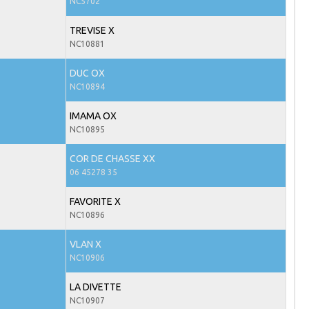
NC5702
TREVISE X
NC10881
DUC OX
NC10894
IMAMA OX
NC10895
COR DE CHASSE XX
06 45278 35
FAVORITE X
NC10896
VLAN X
NC10906
LA DIVETTE
NC10907