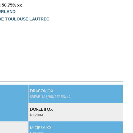
 50.75% xx
GERLAND
 DE TOULOUSE LAUTREC
DRAGON OX
SBFAR 308/08/25155/40
DOREE II OX
NC2084
MICIPSA XX