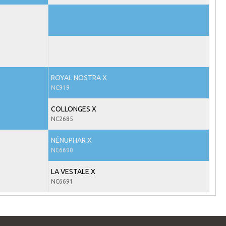
ROYAL NOSTRA X
NC919
COLLONGES X
NC2685
NÉNUPHAR X
NC6690
LA VESTALE X
NC6691