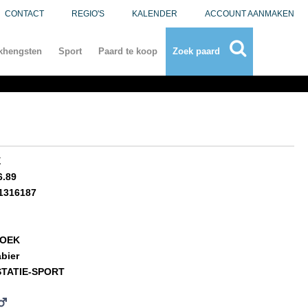
CONTACT
REGIO'S
KALENDER
ACCOUNT AANMAKEN
khengsten
Sport
Paard te koop
Zoek paard
X
6.89
1316187
BOEK
bier
STATIE-SPORT