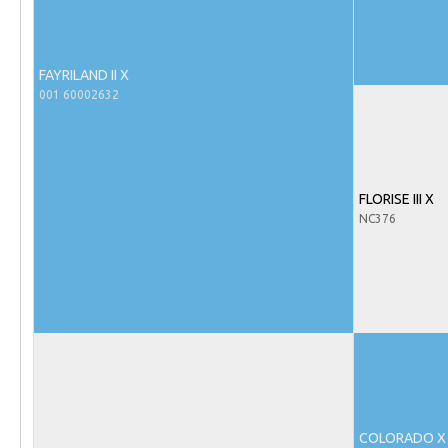
Evenementen
NRPS Select Sale
NRPS Keuringen
FAYRILAND II X
001 60002632
Hengstenkeuring
Regionale Keuringen
Nationale Keuring
FLORISE III X
Late Veulenkeuring
NC376
ABOP
Sport
Wereldkampioenschap Jonge Paarden
Dutch Pony Championship
Evenementen
Arabian Horse Events
COLORADO X