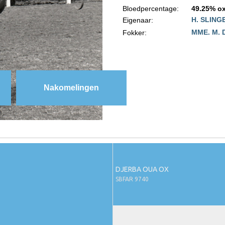
Bloedpercentage:
49.25% ox
H. SLIN
Eigenaar:
MME. M.
Fokker:
Nakomelingen
DJERBA OUA OX
SBFAR 9740