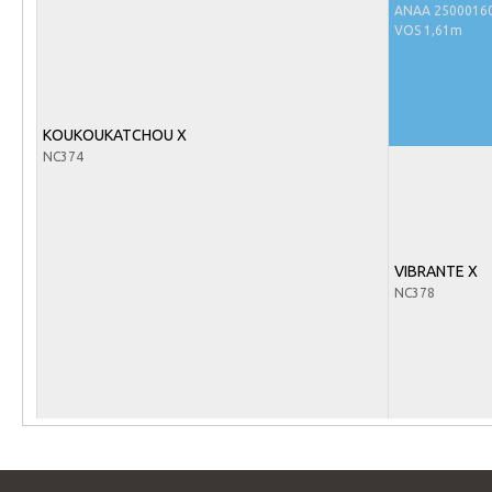
Arabissimo
ANAA 2500016
VOS 1,61m
Veulenregistratie
Veulens en merries
Zoek een NRPS paard
KOUKOUKATCHOU X
PEDIGREE ONLINE
NC374
Informatie aan je paard of pony toevoegen
Onze fokkerij
VIBRANTE X
Fokkerij informatie
NC378
Fokprogramma's en registratie
Informatie veulen registratie
Veulen registratie
NRPS-Boegbeeld
Predicaten