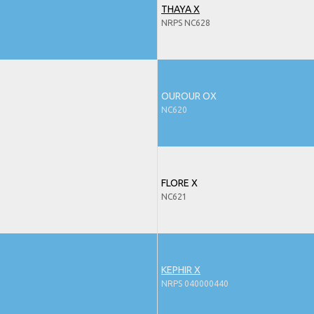
THAYA X
NRPS NC628
OUROUR OX
NC620
FLORE X
NC621
KEPHIR X
NRPS 040000440