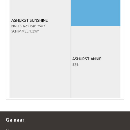
WBSFH
Dekhengsten
ASHURST SUNSHINE
Zoek een hengst
NNFPS 623 IMP
1961
SCHIMMEL 1,29m
HENGSTEN ONLINE
Hengstenselectie
Informatie Hengstenkeuring
ASHURST ANNIE
529
AANMELDEN HENGSTENKEURING ONDER HET
ZADEL 2026
Verrichtingsonderzoek NRPS
Verrichtingsonderzoek 2025-2026
Verrichtingsonderzoek 2024-2025
Verrichtingsonderzoek 2023-2024
Ga naar
Verrichtingsonderzoek 2022-2023
Verrichtingsonderzoek 2021-2022