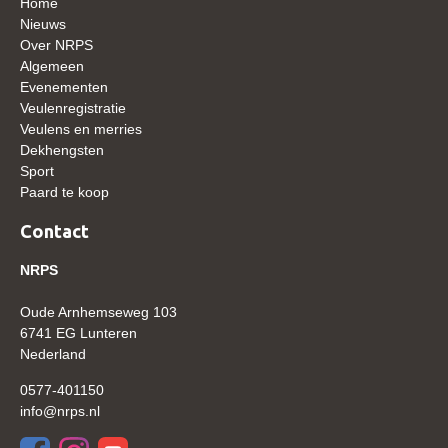
Home
Nieuws
Verrichtingsonderzoek 2020-2021
Over NRPS
Algemeen
Verrichtingsonderzoek 2019-2020
Evenementen
Sport
Veulenregistratie
Veulens en merries
Paard te koop
Dekhengsten
Sport
Inloggen
Paard te koop
CONTACT
Contact
REGIO'S
NRPS
Regio Noord
Oude Arnhemseweg 103
Bestuur Regio Noord
6741 EG Lunteren
Regio Midden
Nederland
Bestuur Regio Midden
0577-401150
info@nrps.nl
Regio West