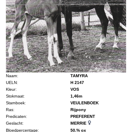
Import registratie
Veulenregistratie
I&R Registratie
Informatie overschrijven paspoort
Formulier overschrijven op naam
Animal Health Regulation
Gids voor Goede Praktijken
Naam:
TAMYRA
Marktplaats
UELN:
H 2147
Tarievenlijst
Kleur:
VOS
Stokmaat:
1,46m
Veel gestelde vragen
Stamboek:
VEULENBOEK
Webshop
Ras:
Rijpony
Predicaten:
PREFERENT
Evenementen
Geslacht:
MERRIE
NRPS Select Sale
Bloedpercentage:
50.% ox