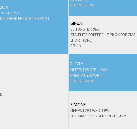
BRUIN 1,65m
KSON
10.91
1991
TATIE-FOK PRESTATIE-SPORT
GINEA
88.106 STB
1988
STB ELITE PREFERENT PROK PRESTATI
SPORT-(DRS)
BRUIN
RUSTY
NNFPS 195 STB.
1986
PRESTATIE-SPORT
BRUIN 1,47m
ED
SIMONE
NNFPS 1293 WED
1985
SCHIMMEL VOS GEBOREN 1,45m