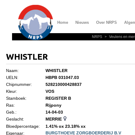
Home
Nieuws
Over NRPS
Alge
NRPS
>
Veulens en mer
Home
Nieuws
WHISTLER
Over NRPS
Naam:
WHISTLER
Bestuur NRPS
UELN:
HBPB 031047.03
Lidmaatschap NRPS
Chipnummer:
528210000428837
Kleur:
VOS
Informatie
Stamboek:
REGISTER B
Lid worden
Ras:
Rijpony
Geb.:
14-04-03
Statuten en reglementen
Geslacht:
MERRIE
Privacyverklaring
Bloedpercentage:
1.41% ox 23.18% xx
BURGTHOEVE ZORGBOERDERIJ B.V
Eigenaar:
Algemeen