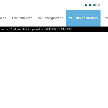
Inloggen
meen
Evenementen
Veulenregistratie
Veulens en merries
De
ries
>
Zoek een NRPS paard
>
PEDIGREE ONLINE