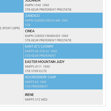
JOLANDA
KWPN 1943
1968
STB KEUR PREFERENT PRESTATIE
ZANDIGO
KWPN 528003198101449
1981
STB
E SPORT-(SPR)
CINEA
KWPN 528003198400459
1984
STB KEUR PREFERENT PRESTATIE
KANTJE'S SJONNY
NNFPS HE.STB.62
1969
STB KEUR PREFERENT
EASTER MOUNTAIN JUDY
NNFPS 4111
1980
STB STER ELITE
NOORDERERF CHAP
NNFPS 60
1969
STB PREFERENT
IRENE
NNFPS 572 WED