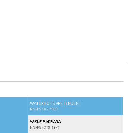
WATERHOF'S PRETENDENT
NNFPS 185
1980
WISKE BARBARA
NNFPS 3278
1976