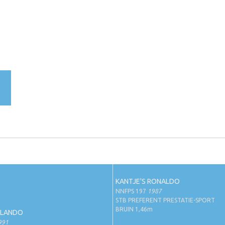
KANTJE'S RONALDO
NNFPS 197
1987
STB PREFERENT PRESTATIE-SPORT
BRUIN 1,46m
RLANDO
991