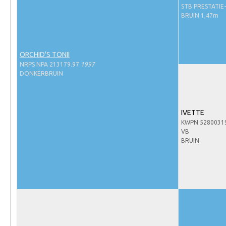
Evenementen
STB PRESTATIE
BRUIN 1,47m
NRPS Select Sale
NRPS Keuringen
ORCHID'S TONII
Hengstenkeuring
NRPS NPA 213179.97
1997
Regionale Keuringen
DONKERBRUIN
Nationale Keuring
Late Veulenkeuring
IVETTE
KWPN 5280031
ABOP
VB
Sport
BRUIN
Wereldkampioenschap Jonge Paarden
Dutch Pony Championship
Evenementen
Arabian Horse Events