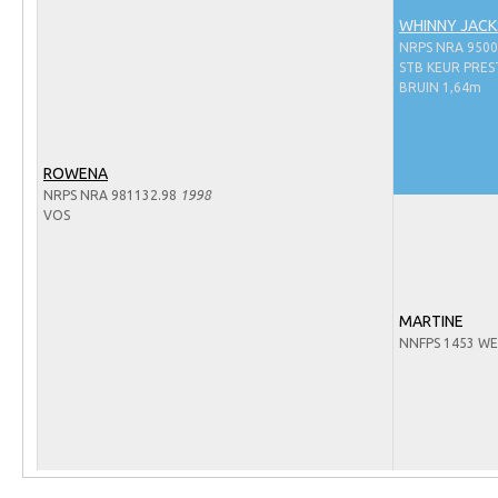
Arabissimo
WHINNY JAC
Veulenregistratie
NRPS NRA 9500
STB KEUR PRES
Veulens en merries
BRUIN 1,64m
Zoek een NRPS paard
PEDIGREE ONLINE
ROWENA
NRPS NRA 981132.98
1998
Informatie aan je paard of pony toevoegen
VOS
Onze fokkerij
Fokkerij informatie
Fokprogramma's en registratie
MARTINE
NNFPS 1453 W
Informatie veulen registratie
Veulen registratie
NRPS-Boegbeeld
Predicaten