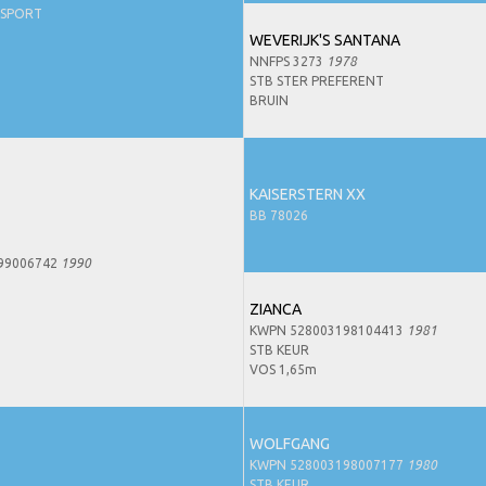
-SPORT
WEVERIJK'S SANTANA
NNFPS 3273
1978
STB STER PREFERENT
BRUIN
KAISERSTERN XX
BB 78026
99006742
1990
ZIANCA
KWPN 528003198104413
1981
STB KEUR
VOS 1,65m
WOLFGANG
KWPN 528003198007177
1980
STB KEUR