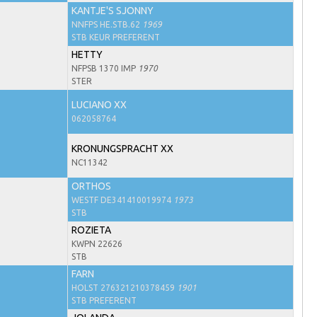
KANTJE'S SJONNY
NNFPS HE.STB.62
1969
STB KEUR PREFERENT
HETTY
NFPSB 1370 IMP
1970
STER
LUCIANO XX
062058764
KRONUNGSPRACHT XX
NC11342
ORTHOS
WESTF DE341410019974
1973
STB
ROZIETA
KWPN 22626
STB
FARN
HOLST 276321210378459
1901
STB PREFERENT