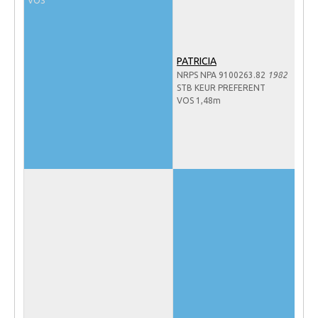
VOS
NRPS Keuringen
Hengstenkeuring
PATRICIA
Regionale Keuringen
NRPS NPA 9100263.82
1982
Nationale Keuring
STB KEUR PREFERENT
VOS 1,48m
Late Veulenkeuring
ABOP
Sport
Wereldkampioenschap Jonge Paarden
Dutch Pony Championship
Evenementen
Arabian Horse Events
Arabissimo
Veulenregistratie