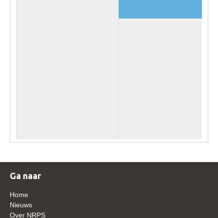
Veulens en merries
Zoek een NRPS paard
PEDIGREE ONLINE
Informatie aan je paard of pony toevoegen
Onze fokkerij
Fokkerij informatie
Fokprogramma's en registratie
Informatie veulen registratie
Veulen registratie
NRPS-Boegbeeld
Ga naar
Predicaten
Cornage
Home
Nieuws
Röntgenonderzoek
Over NRPS