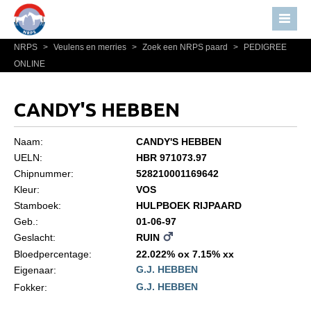
NRPS
>
Veulens en merries
>
Zoek een NRPS paard
>
PEDIGREE
Home
ONLINE
Nieuws
Over NRPS
CANDY'S HEBBEN
Bestuur NRPS
Naam:
CANDY'S HEBBEN
Lidmaatschap NRPS
UELN:
HBR 971073.97
Chipnummer:
528210001169642
Informatie
Kleur:
VOS
Lid worden
Stamboek:
HULPBOEK RIJPAARD
Statuten en reglementen
Geb.:
01-06-97
Geslacht:
RUIN
Privacyverklaring
Bloedpercentage:
22.022% ox 7.15% xx
G.J. HEBBEN
Algemeen
Eigenaar:
G.J. HEBBEN
Fokker:
Paardenpaspoort aanvragen