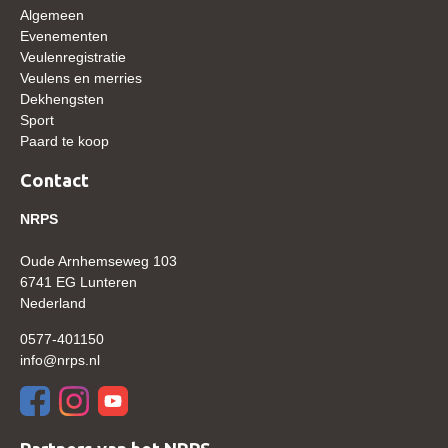
Algemeen
WBSFH
Evenementen
Dekhengsten
Veulenregistratie
Veulens en merries
Zoek een hengst
Dekhengsten
Sport
HENGSTEN ONLINE
Paard te koop
Hengstenselectie
Contact
Informatie Hengstenkeuring
NRPS
AANMELDEN HENGSTENKEURING ONDER HET
ZADEL 2026
Oude Arnhemseweg 103
Verrichtingsonderzoek NRPS
6741 EG Lunteren
Nederland
Verrichtingsonderzoek 2025-2026
0577-401150
Verrichtingsonderzoek 2024-2025
info@nrps.nl
Verrichtingsonderzoek 2023-2024
Verrichtingsonderzoek 2022-2023
Verrichtingsonderzoek 2021-2022