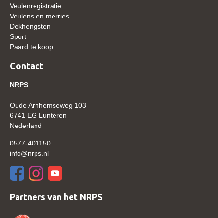
Veulenregistratie
WBSFH
Veulens en merries
Dekhengsten
Dekhengsten
Sport
Zoek een hengst
Paard te koop
HENGSTEN ONLINE
Contact
Hengstenselectie
NRPS
Informatie Hengstenkeuring
Oude Arnhemseweg 103
AANMELDEN HENGSTENKEURING ONDER HET
6741 EG Lunteren
ZADEL 2026
Nederland
Verrichtingsonderzoek NRPS
0577-401150
Verrichtingsonderzoek 2025-2026
info@nrps.nl
Verrichtingsonderzoek 2024-2025
Verrichtingsonderzoek 2023-2024
Partners van het NRPS
Verrichtingsonderzoek 2022-2023
Verrichtingsonderzoek 2021-2022