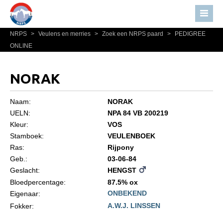
NRPS
>
Veulens en merries
>
Zoek een NRPS paard
>
PEDIGREE
Home
ONLINE
Nieuws
Over NRPS
NORAK
Bestuur NRPS
Naam:
NORAK
Lidmaatschap NRPS
UELN:
NPA 84 VB 200219
Kleur:
VOS
Informatie
Stamboek:
VEULENBOEK
Lid worden
Ras:
Rijpony
Statuten en reglementen
Geb.:
03-06-84
Geslacht:
HENGST
Privacyverklaring
Bloedpercentage:
87.5% ox
ONBEKEND
Algemeen
Eigenaar:
A.W.J. LINSSEN
Fokker:
Paardenpaspoort aanvragen