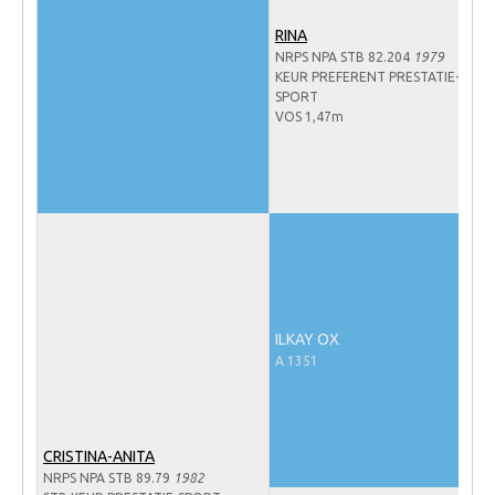
NRPS Keuringen
RINA
NRPS NPA STB 82.204
1979
Hengstenkeuring
KEUR PREFERENT PRESTATIE-
Regionale Keuringen
SPORT
VOS 1,47m
Nationale Keuring
Late Veulenkeuring
ABOP
Sport
Wereldkampioenschap Jonge Paarden
Dutch Pony Championship
ILKAY OX
Evenementen
A 1351
Arabian Horse Events
Arabissimo
CRISTINA-ANITA
Veulenregistratie
NRPS NPA STB 89.79
1982