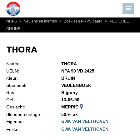
NRPS
>
Veulens en merries
>
Zoek een NRPS paard
>
PEDIGREE
Home
ONLINE
Nieuws
Over NRPS
THORA
Bestuur NRPS
Naam:
THORA
Lidmaatschap NRPS
UELN:
NPA 90 VB 2425
Kleur:
BRUIN
Informatie
Stamboek:
VEULENBOEK
Lid worden
Ras:
Rijpony
Statuten en reglementen
Geb.:
13-06-90
Geslacht:
MERRIE
Privacyverklaring
Bloedpercentage:
50.% ox
G.W. VAN VELTHOVEN
Algemeen
Eigenaar:
G.W. VAN VELTHOVEN
Fokker:
Paardenpaspoort aanvragen