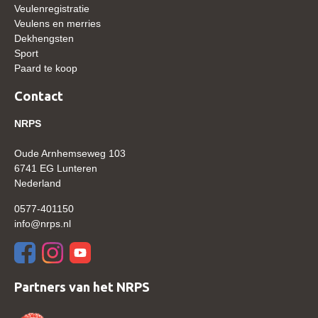
Veulenregistratie
WBSFH
Veulens en merries
Dekhengsten
Dekhengsten
Sport
Zoek een hengst
Paard te koop
HENGSTEN ONLINE
Contact
Hengstenselectie
NRPS
Informatie Hengstenkeuring
Oude Arnhemseweg 103
AANMELDEN HENGSTENKEURING ONDER HET
6741 EG Lunteren
ZADEL 2026
Nederland
Verrichtingsonderzoek NRPS
0577-401150
Verrichtingsonderzoek 2025-2026
info@nrps.nl
Verrichtingsonderzoek 2024-2025
Verrichtingsonderzoek 2023-2024
Partners van het NRPS
Verrichtingsonderzoek 2022-2023
Verrichtingsonderzoek 2021-2022