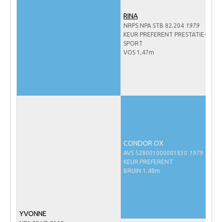
NRPS Keuringen
RINA
NRPS NPA STB 82.204
1979
Hengstenkeuring
KEUR PREFERENT PRESTATIE-
Regionale Keuringen
SPORT
VOS 1,47m
Nationale Keuring
Late Veulenkeuring
ABOP
Sport
Wereldkampioenschap Jonge Paarden
CONDOR OX
Dutch Pony Championship
AVS 528001000001830
1979
Evenementen
KEUR PREFERENT
BRUIN 1,48m
Arabian Horse Events
Arabissimo
Veulenregistratie
YVONNE