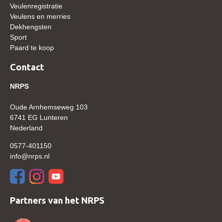
Veulenregistratie
WBSFH
Veulens en merries
Dekhengsten
Dekhengsten
Sport
Zoek een hengst
Paard te koop
HENGSTEN ONLINE
Contact
Hengstenselectie
NRPS
Informatie Hengstenkeuring
Oude Arnhemseweg 103
AANMELDEN HENGSTENKEURING ONDER HET
6741 EG Lunteren
ZADEL 2026
Nederland
Verrichtingsonderzoek NRPS
0577-401150
Verrichtingsonderzoek 2025-2026
info@nrps.nl
Verrichtingsonderzoek 2024-2025
Verrichtingsonderzoek 2023-2024
Partners van het NRPS
Verrichtingsonderzoek 2022-2023
Verrichtingsonderzoek 2021-2022