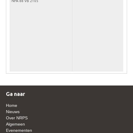
NPA 88 VB 2105
Veulens en merries
Zoek een NRPS paard
PEDIGREE ONLINE
Informatie aan je paard of pony toevoegen
Onze fokkerij
Fokkerij informatie
Fokprogramma's en registratie
Informatie veulen registratie
Veulen registratie
Ga naar
NRPS-Boegbeeld
Home
Predicaten
Nieuws
Over NRPS
Cornage
Algemeen
Röntgenonderzoek
Evenementen