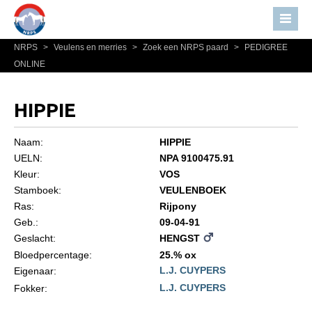
NRPS
>
Veulens en merries
>
Zoek een NRPS paard
>
PEDIGREE
Home
ONLINE
Nieuws
Over NRPS
HIPPIE
Bestuur NRPS
Naam:
HIPPIE
Lidmaatschap NRPS
UELN:
NPA 9100475.91
Kleur:
VOS
Informatie
Stamboek:
VEULENBOEK
Lid worden
Ras:
Rijpony
Statuten en reglementen
Geb.:
09-04-91
Geslacht:
HENGST
Privacyverklaring
Bloedpercentage:
25.% ox
L.J. CUYPERS
Algemeen
Eigenaar:
L.J. CUYPERS
Fokker:
Paardenpaspoort aanvragen