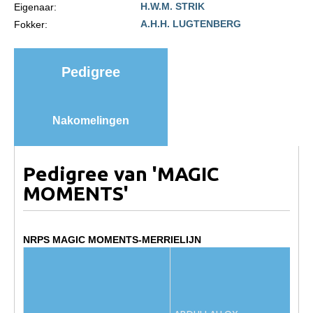
H.W.M. STRIK
Eigenaar:
Import registratie
A.H.H. LUGTENBERG
Fokker:
Veulenregistratie
I&R Registratie
Pedigree
Informatie overschrijven paspoort
Formulier overschrijven op naam
Nakomelingen
Animal Health Regulation
Gids voor Goede Praktijken
Pedigree van 'MAGIC
Marktplaats
MOMENTS'
Tarievenlijst
Veel gestelde vragen
NRPS MAGIC MOMENTS-MERRIELIJN
Webshop
Evenementen
NRPS Select Sale