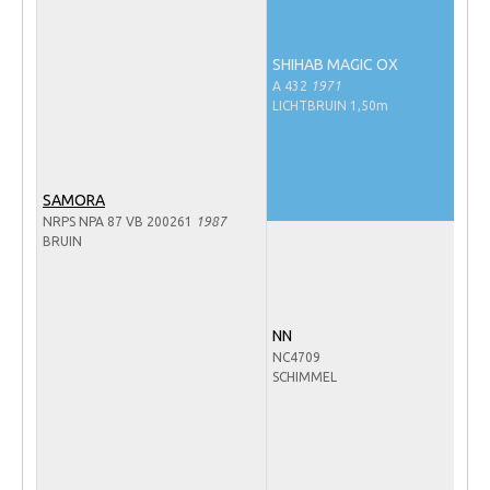
Veulens en merries
Zoek een NRPS paard
SHIHAB MAGIC OX
A 432
1971
PEDIGREE ONLINE
LICHTBRUIN 1,50m
Informatie aan je paard of pony toevoegen
Onze fokkerij
SAMORA
Fokkerij informatie
NRPS NPA 87 VB 200261
1987
BRUIN
Fokprogramma's en registratie
Informatie veulen registratie
Veulen registratie
NN
NC4709
NRPS-Boegbeeld
SCHIMMEL
Predicaten
Cornage
Röntgenonderzoek