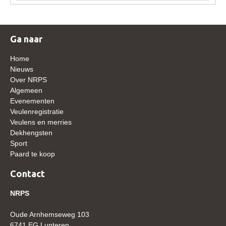
WBSFH
Dekhengsten
Ga naar
Zoek een hengst
Home
HENGSTEN ONLINE
Nieuws
Hengstenselectie
Over NRPS
Algemeen
Informatie Hengstenkeuring
Evenementen
Veulenregistratie
AANMELDEN HENGSTENKEURING ONDER HET
Veulens en merries
ZADEL 2026
Dekhengsten
Verrichtingsonderzoek NRPS
Sport
Paard te koop
Verrichtingsonderzoek 2025-2026
Contact
Verrichtingsonderzoek 2024-2025
Verrichtingsonderzoek 2023-2024
NRPS
Verrichtingsonderzoek 2022-2023
Oude Arnhemseweg 103
6741 EG Lunteren
Verrichtingsonderzoek 2021-2022