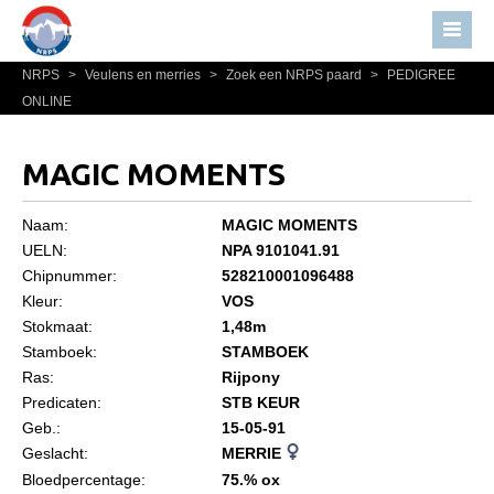
NRPS
>
Veulens en merries
>
Zoek een NRPS paard
>
PEDIGREE
Home
ONLINE
Nieuws
Over NRPS
MAGIC MOMENTS
Bestuur NRPS
Naam:
MAGIC MOMENTS
Lidmaatschap NRPS
UELN:
NPA 9101041.91
Chipnummer:
528210001096488
Informatie
Kleur:
VOS
Lid worden
Stokmaat:
1,48m
Statuten en reglementen
Stamboek:
STAMBOEK
Ras:
Rijpony
Privacyverklaring
Predicaten:
STB KEUR
Geb.:
15-05-91
Algemeen
Geslacht:
MERRIE
Paardenpaspoort aanvragen
Bloedpercentage:
75.% ox