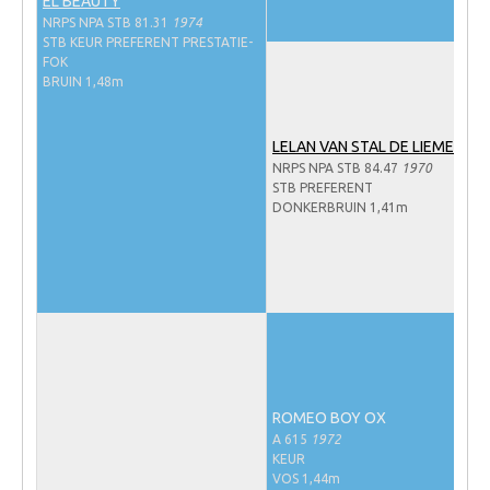
EL BEAUTY
NRPS Keuringen
NRPS NPA STB 81.31
1974
STB KEUR PREFERENT PRESTATIE-
Hengstenkeuring
FOK
BRUIN 1,48m
Regionale Keuringen
Nationale Keuring
LELAN VAN STAL DE LIEMERS
NRPS NPA STB 84.47
1970
Late Veulenkeuring
STB PREFERENT
ABOP
DONKERBRUIN 1,41m
Sport
Wereldkampioenschap Jonge Paarden
Dutch Pony Championship
Evenementen
Arabian Horse Events
ROMEO BOY OX
Arabissimo
A 615
1972
KEUR
Veulenregistratie
VOS 1,44m