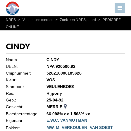
NRPS
>
Veulens en merries
>
Zoek een NRPS paard
>
PEDIGREE
Home
ONLINE
Nieuws
Over NRPS
CINDY
Bestuur NRPS
Naam:
CINDY
Lidmaatschap NRPS
UELN:
NPA 920500.92
Chipnummer:
528210000189628
Informatie
Kleur:
VOS
Lid worden
Stamboek:
VEULENBOEK
Statuten en reglementen
Ras:
Rijpony
Geb.:
25-04-92
Privacyverklaring
Geslacht:
MERRIE
Algemeen
Bloedpercentage:
66.098% ox 1.568% xx
E.W.C. VANMOTMAN
Eigenaar:
Paardenpaspoort aanvragen
MW. M. VERKOULEN- VAN SOEST
Fokker: