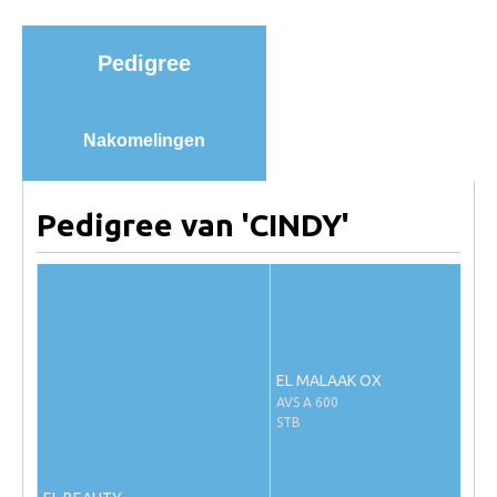
Import registratie
Veulenregistratie
Pedigree
I&R Registratie
Informatie overschrijven paspoort
Nakomelingen
Formulier overschrijven op naam
Animal Health Regulation
Pedigree van 'CINDY'
Gids voor Goede Praktijken
Marktplaats
Tarievenlijst
Veel gestelde vragen
EL MALAAK OX
Webshop
AVS A 600
STB
Evenementen
NRPS Select Sale