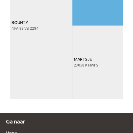
Veulens en merries
Zoek een NRPS paard
BOUNTY
PEDIGREE ONLINE
NPA 88 VB 2284
Informatie aan je paard of pony toevoegen
Onze fokkerij
Fokkerij informatie
MARTSJE
23058 K NWPS
Fokprogramma's en registratie
Informatie veulen registratie
Veulen registratie
NRPS-Boegbeeld
Predicaten
Cornage
Ga naar
Röntgenonderzoek
Home