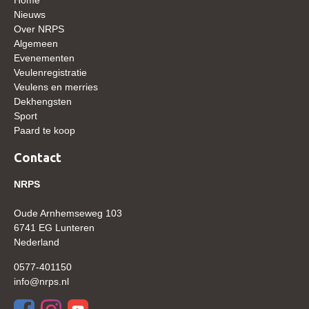
WBSFH
Nieuws
Over NRPS
Dekhengsten
Algemeen
Evenementen
Zoek een hengst
Veulenregistratie
HENGSTEN ONLINE
Veulens en merries
Dekhengsten
Hengstenselectie
Sport
Paard te koop
Informatie Hengstenkeuring
AANMELDEN HENGSTENKEURING ONDER HET
Contact
ZADEL 2026
NRPS
Verrichtingsonderzoek NRPS
Oude Arnhemseweg 103
Verrichtingsonderzoek 2025-2026
6741 EG Lunteren
Verrichtingsonderzoek 2024-2025
Nederland
Verrichtingsonderzoek 2023-2024
0577-401150
info@nrps.nl
Verrichtingsonderzoek 2022-2023
Verrichtingsonderzoek 2021-2022