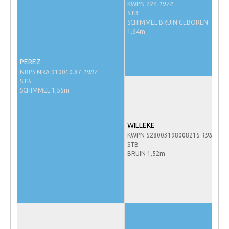
KWPN 224
1974
NRPS Keuringen
STB
SCHIMMEL BRUIN GEBOREN
Hengstenkeuring
1,64m
Regionale Keuringen
PEREZ
Nationale Keuring
NRPS NRA 910010.87
1987
Late Veulenkeuring
STB
SCHIMMEL 1,55m
ABOP
Sport
WILLEKE
Wereldkampioenschap Jonge Paarden
KWPN 528003198008215
1980
STB
Dutch Pony Championship
BRUIN 1,52m
Evenementen
Arabian Horse Events
Arabissimo
Veulenregistratie