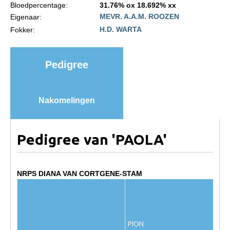
Bloedpercentage:
31.76% ox 18.692% xx
Import registratie
MEVR. A.A.M. ROOZEN
Eigenaar:
Veulenregistratie
H.D. WARTA
Fokker:
I&R Registratie
Informatie overschrijven paspoort
Pedigree
Formulier overschrijven op naam
Animal Health Regulation
Nakomelingen
Gids voor Goede Praktijken
Marktplaats
Pedigree van 'PAOLA'
Tarievenlijst
Veel gestelde vragen
NRPS DIANA VAN CORTGENE-STAM
Webshop
Evenementen
NRPS Select Sale
PION