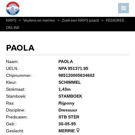
NRPS
>
Veulens en merries
>
Zoek een NRPS paard
>
PEDIGREE
Home
ONLINE
Nieuws
Over NRPS
PAOLA
Bestuur NRPS
Naam:
PAOLA
Lidmaatschap NRPS
UELN:
NPA 951371.95
Chipnummer:
985120005634602
Informatie
Kleur:
SCHIMMEL
Lid worden
Stokmaat:
1,43m
Statuten en reglementen
Stamboek:
STAMBOEK
Ras:
Rijpony
Privacyverklaring
Discipline:
Dressuur
Predicaten:
STB STER
Algemeen
Geb.:
30-05-95
Paardenpaspoort aanvragen
Geslacht:
MERRIE