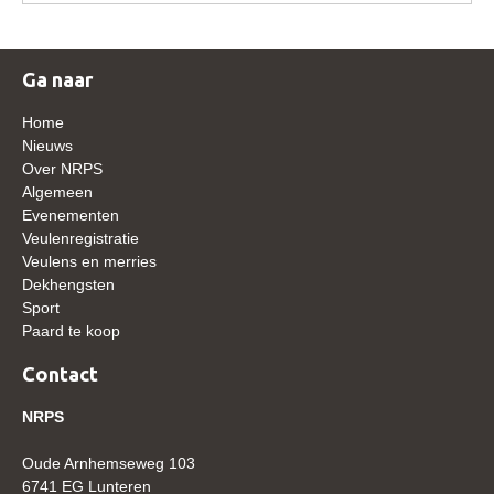
WBSFH
Dekhengsten
Ga naar
Zoek een hengst
Home
HENGSTEN ONLINE
Nieuws
Over NRPS
Hengstenselectie
Algemeen
Informatie Hengstenkeuring
Evenementen
Veulenregistratie
AANMELDEN HENGSTENKEURING ONDER HET
Veulens en merries
ZADEL 2026
Dekhengsten
Verrichtingsonderzoek NRPS
Sport
Paard te koop
Verrichtingsonderzoek 2025-2026
Contact
Verrichtingsonderzoek 2024-2025
NRPS
Verrichtingsonderzoek 2023-2024
Verrichtingsonderzoek 2022-2023
Oude Arnhemseweg 103
6741 EG Lunteren
Verrichtingsonderzoek 2021-2022