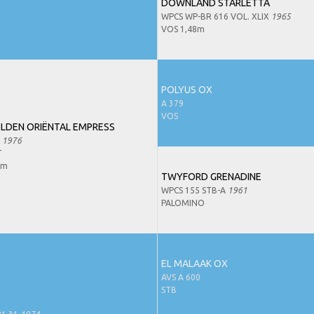
DOWNLAND STARLETTA
WPCS WP-BR 616 VOL. XLIX
1965
VOS 1,48m
POLYUS OX
A 379
VOS
LDEN ORIËNTAL EMPRESS
4
1976
T
3m
TWYFORD GRENADINE
WPCS 155 STB-A
1961
PALOMINO
EL MALAAK OX
AVS A 600
STB