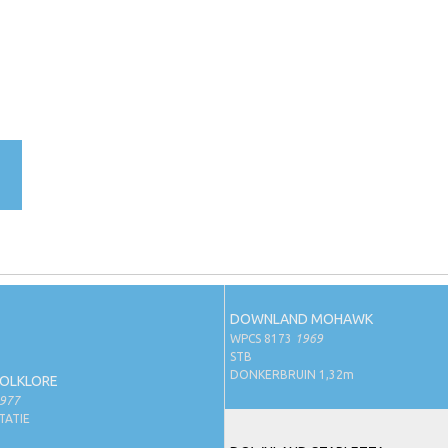
DOWNLAND MOHAWK
WPCS 8173
1969
STB
DONKERBRUIN 1,32m
OLKLORE
977
TATIE