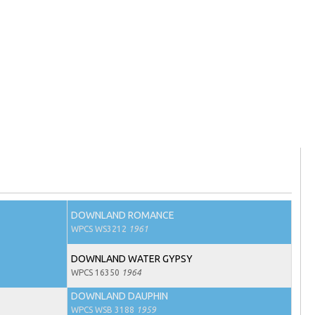
DOWNLAND ROMANCE
WPCS WS3212
1961
DOWNLAND WATER GYPSY
WPCS 16350
1964
DOWNLAND DAUPHIN
WPCS WSB 3188
1959