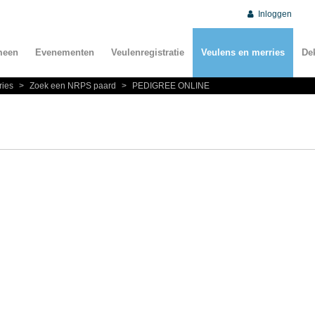
Inloggen
meen
Evenementen
Veulenregistratie
Veulens en merries
De
ries
>
Zoek een NRPS paard
>
PEDIGREE ONLINE