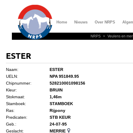
Home
Nieuws
Over NRPS
Alge
NRPS
>
Veulens en mer
Home
Nieuws
ESTER
Over NRPS
Naam:
ESTER
Bestuur NRPS
UELN:
NPA 951849.95
Lidmaatschap NRPS
Chipnummer:
528210001098156
Kleur:
BRUIN
Informatie
Stokmaat:
1,46m
Lid worden
Stamboek:
STAMBOEK
Ras:
Rijpony
Statuten en reglementen
Predicaten:
STB KEUR
Privacyverklaring
Geb.:
24-07-95
Geslacht:
MERRIE
Algemeen