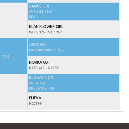
SAOUD OX
AVS A 89
1946
KEUR
ELAN FLOWER GIRL
WPCS 925 F.S.1
1963
ARAX OX
PASB 082506952
1952
3
1965
NORKA OX
RASB 412 - A 1785
EL KHAFIF OX
AVS A 350
PRESTATIE-FOK
FLIEKA
NC2599