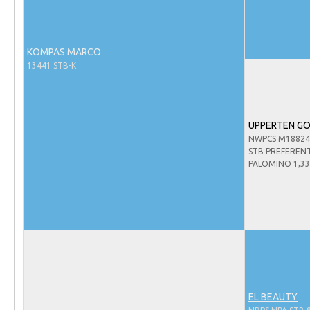
Evenementen
NRPS Select Sale
NRPS Keuringen
KOMPAS MARCO
13441 STB-K
Hengstenkeuring
Regionale Keuringen
Nationale Keuring
UPPERTEN GO
NWPCS M1882
Late Veulenkeuring
STB PREFEREN
PALOMINO 1,3
ABOP
Sport
Wereldkampioenschap Jonge Paarden
Dutch Pony Championship
Evenementen
Arabian Horse Events
EL BEAUTY