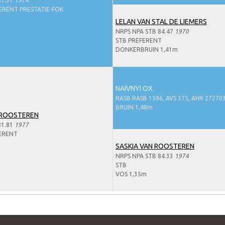
81.31
1974
ERENT PRESTATIE-FOK
LELAN VAN STAL DE LIEMERS
NRPS NPA STB 84.47
1970
STB PREFERENT
DONKERBRUIN 1,41m
NAIVNYI OX
RASB RASB 1586, AVS 375, AHR 27270
BRUIN 1,48m
 ROOSTEREN
81.81
1977
FERENT
SASKIA VAN ROOSTEREN
NRPS NPA STB 84.33
1974
STB
VOS 1,35m