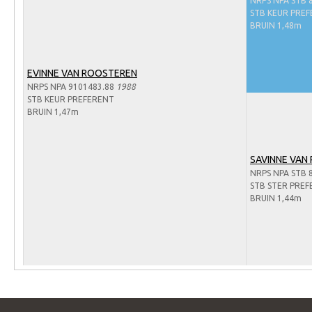
NRPS NPA STB 
Arabissimo
STB KEUR PREF
Veulenregistratie
BRUIN 1,48m
Veulens en merries
EVINNE VAN ROOSTEREN
Zoek een NRPS paard
NRPS NPA 9101483.88
1988
PEDIGREE ONLINE
STB KEUR PREFERENT
BRUIN 1,47m
Informatie aan je paard of pony toevoegen
Onze fokkerij
SAVINNE VAN
Fokkerij informatie
NRPS NPA STB 
STB STER PRE
Fokprogramma's en registratie
BRUIN 1,44m
Informatie veulen registratie
Veulen registratie
NRPS-Boegbeeld
Predicaten