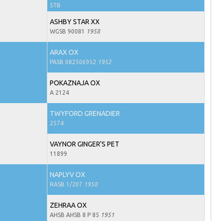
STB
ASHBY STAR XX
WGSB 90081
1958
ARAX OX
PASB 082506952
1952
POKAZNAJA OX
A 2124
TWYFORD GRENADIER
2574
VAYNOR GINGER'S PET
11899
NAPLYV OX
RASB 1/207
1958
ZEHRAA OX
AHSB AHSB 8 P 85
1951