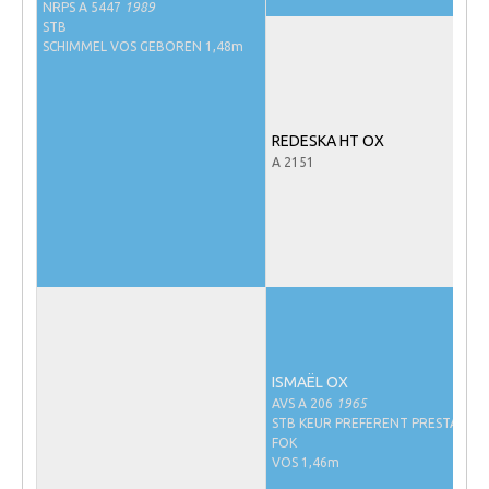
NRPS A 5447
1989
NRPS Keuringen
STB
SCHIMMEL VOS GEBOREN 1,48m
Hengstenkeuring
Regionale Keuringen
Nationale Keuring
REDESKA HT OX
A 2151
Late Veulenkeuring
ABOP
Sport
Wereldkampioenschap Jonge Paarden
Dutch Pony Championship
Evenementen
ISMAËL OX
Arabian Horse Events
AVS A 206
1965
STB KEUR PREFERENT PRESTATIE-
Arabissimo
FOK
VOS 1,46m
Veulenregistratie