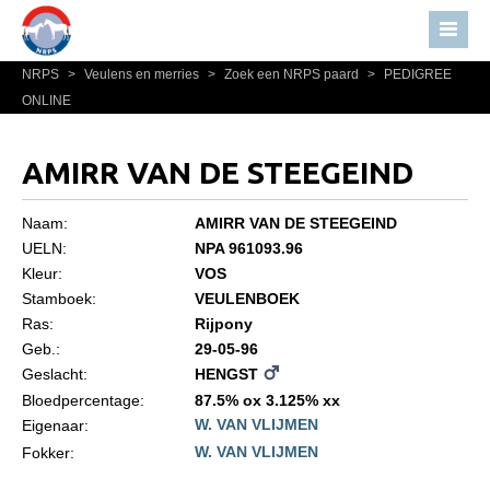
NRPS
>
Veulens en merries
>
Zoek een NRPS paard
>
PEDIGREE
Home
ONLINE
Nieuws
Over NRPS
AMIRR VAN DE STEEGEIND
Bestuur NRPS
Naam:
AMIRR VAN DE STEEGEIND
Lidmaatschap NRPS
UELN:
NPA 961093.96
Kleur:
VOS
Informatie
Stamboek:
VEULENBOEK
Lid worden
Ras:
Rijpony
Statuten en reglementen
Geb.:
29-05-96
Geslacht:
HENGST
Privacyverklaring
Bloedpercentage:
87.5% ox 3.125% xx
W. VAN VLIJMEN
Algemeen
Eigenaar:
W. VAN VLIJMEN
Fokker:
Paardenpaspoort aanvragen