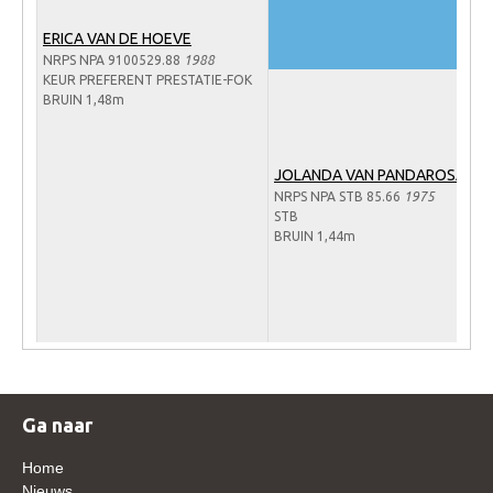
Veulens en merries
ERICA VAN DE HOEVE
Zoek een NRPS paard
NRPS NPA 9100529.88
1988
KEUR PREFERENT PRESTATIE-FOK
PEDIGREE ONLINE
BRUIN 1,48m
Informatie aan je paard of pony toevoegen
Onze fokkerij
JOLANDA VAN PANDAROSA
NRPS NPA STB 85.66
1975
Fokkerij informatie
STB
BRUIN 1,44m
Fokprogramma's en registratie
Informatie veulen registratie
Veulen registratie
NRPS-Boegbeeld
Predicaten
Ga naar
Cornage
Home
Röntgenonderzoek
Nieuws