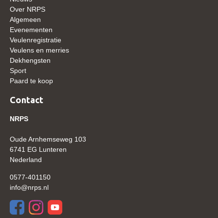
WBSFH
Over NRPS
Algemeen
Dekhengsten
Evenementen
Veulenregistratie
Zoek een hengst
Veulens en merries
HENGSTEN ONLINE
Dekhengsten
Sport
Hengstenselectie
Paard te koop
Informatie Hengstenkeuring
Contact
AANMELDEN HENGSTENKEURING ONDER HET
ZADEL 2026
NRPS
Verrichtingsonderzoek NRPS
Oude Arnhemseweg 103
6741 EG Lunteren
Verrichtingsonderzoek 2025-2026
Nederland
Verrichtingsonderzoek 2024-2025
0577-401150
Verrichtingsonderzoek 2023-2024
info@nrps.nl
Verrichtingsonderzoek 2022-2023
Verrichtingsonderzoek 2021-2022