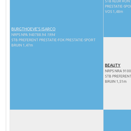
Evenementen
STB KEUR RÖN
PRESTATIE-SP
NRPS Select Sale
VOS 1,48m
NRPS Keuringen
BURGTHOEVE'S ISARCO
Hengstenkeuring
NRPS NPA 940788.94
1994
STB PREFERENT PRESTATIE-FOK PRESTATIE-SPORT
Regionale Keuringen
BRUIN 1,47m
Nationale Keuring
Late Veulenkeuring
BEAUTY
NRPS NRA 9100
ABOP
STB PREFEREN
Sport
BRUIN 1,51m
Wereldkampioenschap Jonge Paarden
Dutch Pony Championship
Evenementen
Arabian Horse Events