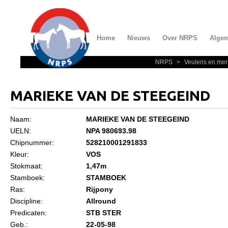
Home
Nieuws
Over NRPS
Alge
NRPS
>
Veulens en mer
Home
Nieuws
MARIEKE VAN DE STEEGEIND
Over NRPS
Naam:
MARIEKE VAN DE STEEGEIND
Bestuur NRPS
UELN:
NPA 980693.98
Lidmaatschap NRPS
Chipnummer:
528210001291833
Kleur:
VOS
Informatie
Stokmaat:
1,47m
Lid worden
Stamboek:
STAMBOEK
Ras:
Rijpony
Statuten en reglementen
Discipline:
Allround
Privacyverklaring
Predicaten:
STB STER
Geb.:
22-05-98
Algemeen