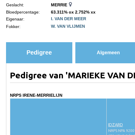
Geslacht:
MERRIE
Paardenpaspoort aanvragen
Bloedpercentage:
63.311% ox 2.752% xx
I. VAN DER MEER
Eigenaar:
Import registratie
W. VAN VLIJMEN
Fokker:
Veulenregistratie
I&R Registratie
Informatie overschrijven paspoort
Pedigree
Algemeen
Formulier overschrijven op naam
Animal Health Regulation
Pedigree van 'MARIEKE VAN D
Gids voor Goede Praktijken
Marktplaats
NRPS IRENE-MERRIELIJN
Tarievenlijst
Veel gestelde vragen
IDZARD
Webshop
NRPS NPA 9200