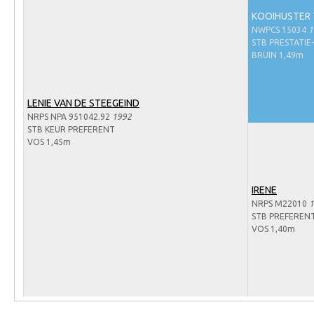
Arabissimo
KOOIHUSTER 
Veulenregistratie
NWPCS 15034
1
STB PRESTATIE
Veulens en merries
BRUIN 1,49m
Zoek een NRPS paard
PEDIGREE ONLINE
LENIE VAN DE STEEGEIND
NRPS NPA 951042.92
1992
Informatie aan je paard of pony toevoegen
STB KEUR PREFERENT
VOS 1,45m
Onze fokkerij
Fokkerij informatie
IRENE
Fokprogramma's en registratie
NRPS M22010
1
STB PREFEREN
Informatie veulen registratie
VOS 1,40m
Veulen registratie
NRPS-Boegbeeld
Predicaten