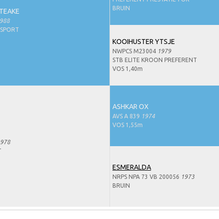
BRUIN
TEAKE
988
-SPORT
KOOIHUSTER YTSJE
NWPCS M23004
1979
STB ELITE KROON PREFERENT
VOS 1,40m
ASHKAR OX
AVS A 839
1974
VOS 1,55m
978
T
ESMERALDA
NRPS NPA 73 VB 200056
1973
BRUIN