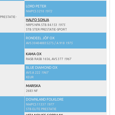
LORD PETER
NWPCS 3210
1972
PRESTATIE-
HALFO SONJA
NRPS NPA STB 84.153
1975
STB STER PRESTATIE-SPORT
RONDEEL JÔF OX
AVS 304048835275 / A 918
1975
KAMA OX
RASB RASB 1656, AVS 377
1967
BLUE DIAMOND OX
AVS A 222
1967
KEUR
MARISKA
2683 NF
DOWNLAND FOLKLORE
NWPCS 11337
1977
STB ELITE PRESTATIE