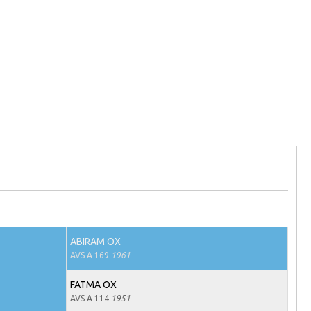
ABIRAM OX
AVS A 169
1961
FATMA OX
AVS A 114
1951