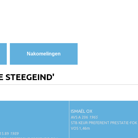
Nakomelingen
E STEEGEIND'
ISMAËL OX
AVS A 206
1965
STB KEUR PREFERENT PRESTATIE-FOK
VOS 1,46m
15.89
1989