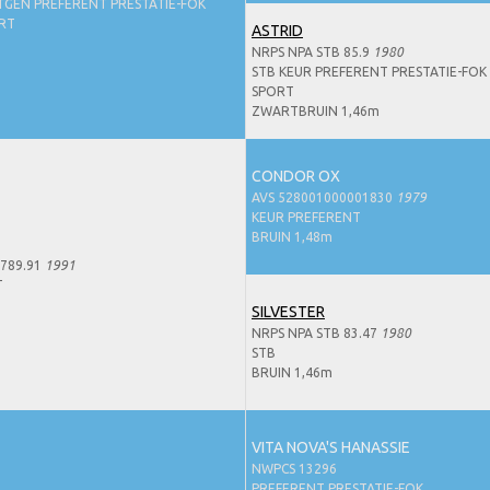
TGEN PREFERENT PRESTATIE-FOK
ORT
ASTRID
NRPS NPA STB 85.9
1980
STB KEUR PREFERENT PRESTATIE-FOK 
SPORT
ZWARTBRUIN 1,46m
CONDOR OX
AVS 528001000001830
1979
KEUR PREFERENT
BRUIN 1,48m
789.91
1991
T
SILVESTER
NRPS NPA STB 83.47
1980
STB
BRUIN 1,46m
VITA NOVA'S HANASSIE
NWPCS 13296
PREFERENT PRESTATIE-FOK