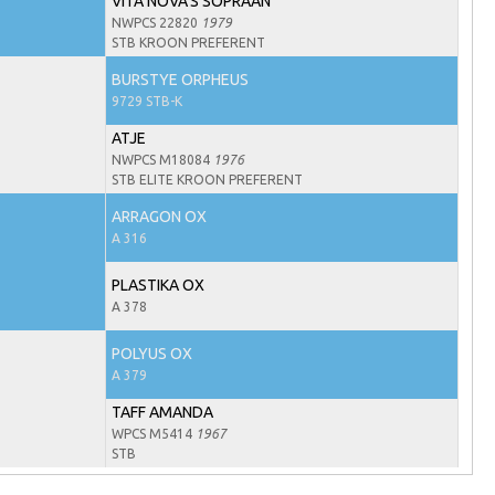
VITA NOVA'S SOPRAAN
NWPCS 22820
1979
STB KROON PREFERENT
BURSTYE ORPHEUS
9729 STB-K
ATJE
NWPCS M18084
1976
STB ELITE KROON PREFERENT
ARRAGON OX
A 316
PLASTIKA OX
A 378
POLYUS OX
A 379
TAFF AMANDA
WPCS M5414
1967
STB