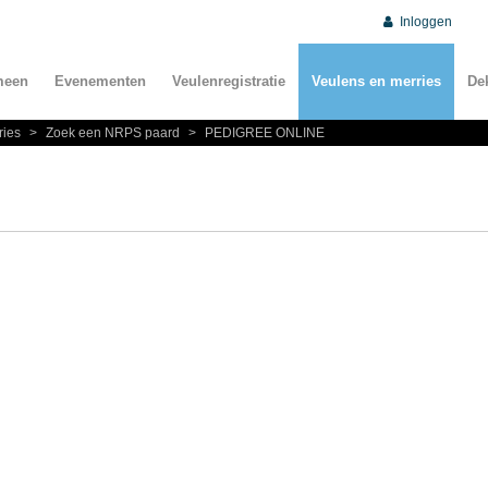
Inloggen
meen
Evenementen
Veulenregistratie
Veulens en merries
De
ries
>
Zoek een NRPS paard
>
PEDIGREE ONLINE