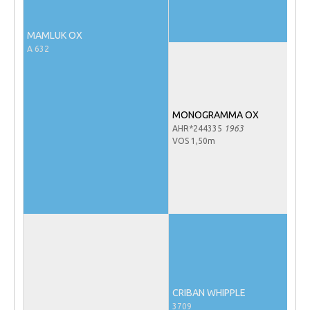
NRPS Keuringen
MAMLUK OX
Hengstenkeuring
A 632
Regionale Keuringen
Nationale Keuring
Late Veulenkeuring
MONOGRAMMA OX
AHR*244335
1963
ABOP
VOS 1,50m
Sport
Wereldkampioenschap Jonge Paarden
Dutch Pony Championship
Evenementen
Arabian Horse Events
Arabissimo
CRIBAN WHIPPLE
Veulenregistratie
3709