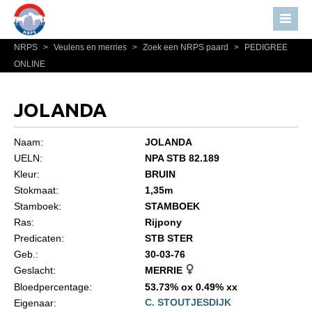
NRPS
>
Veulens en merries
>
Zoek een NRPS paard
>
PEDIGREE
Home
ONLINE
Nieuws
Over NRPS
JOLANDA
Bestuur NRPS
Naam:
JOLANDA
Lidmaatschap NRPS
UELN:
NPA STB 82.189
Kleur:
BRUIN
Informatie
Stokmaat:
1,35m
Lid worden
Stamboek:
STAMBOEK
Statuten en reglementen
Ras:
Rijpony
Predicaten:
STB STER
Privacyverklaring
Geb.:
30-03-76
Geslacht:
MERRIE
Algemeen
Bloedpercentage:
53.73% ox 0.49% xx
Paardenpaspoort aanvragen
C. STOUTJESDIJK
Eigenaar: