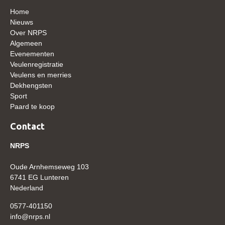
WBSFH
Home
Nieuws
Dekhengsten
Over NRPS
Algemeen
Zoek een hengst
Evenementen
HENGSTEN ONLINE
Veulenregistratie
Veulens en merries
Hengstenselectie
Dekhengsten
Sport
Informatie Hengstenkeuring
Paard te koop
AANMELDEN HENGSTENKEURING ONDER HET
ZADEL 2026
Contact
Verrichtingsonderzoek NRPS
NRPS
Verrichtingsonderzoek 2025-2026
Oude Arnhemseweg 103
Verrichtingsonderzoek 2024-2025
6741 EG Lunteren
Nederland
Verrichtingsonderzoek 2023-2024
0577-401150
Verrichtingsonderzoek 2022-2023
info@nrps.nl
Verrichtingsonderzoek 2021-2022