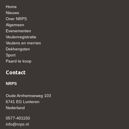
WBSFH
Home
Nieuws
Dekhengsten
Over NRPS
Algemeen
Zoek een hengst
Evenementen
HENGSTEN ONLINE
Veulenregistratie
Veulens en merries
Hengstenselectie
Dekhengsten
Sport
Informatie Hengstenkeuring
Paard te koop
AANMELDEN HENGSTENKEURING ONDER HET
ZADEL 2026
Contact
Verrichtingsonderzoek NRPS
NRPS
Verrichtingsonderzoek 2025-2026
Oude Arnhemseweg 103
Verrichtingsonderzoek 2024-2025
6741 EG Lunteren
Nederland
Verrichtingsonderzoek 2023-2024
0577-401150
Verrichtingsonderzoek 2022-2023
info@nrps.nl
Verrichtingsonderzoek 2021-2022