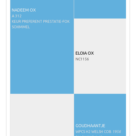
NRPS Keuringen
NADEEM OX
A 312
Hengstenkeuring
KEUR PREFERENT PRESTATIE-FOK
Regionale Keuringen
SCHIMMEL
Nationale Keuring
Late Veulenkeuring
ELOIA OX
ABOP
NC1156
Sport
Wereldkampioenschap Jonge Paarden
Dutch Pony Championship
Evenementen
Arabian Horse Events
Arabissimo
GOUDHAANTJE
Veulenregistratie
WPCS H2 WELSH COB
1956