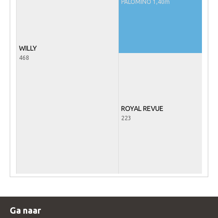
PALOMINO 1,40m
Veulens en merries
Zoek een NRPS paard
PEDIGREE ONLINE
WILLY
468
Informatie aan je paard of pony toevoegen
Onze fokkerij
Fokkerij informatie
ROYAL REVUE
Fokprogramma's en registratie
223
Informatie veulen registratie
Veulen registratie
NRPS-Boegbeeld
Predicaten
Cornage
Ga naar
Röntgenonderzoek