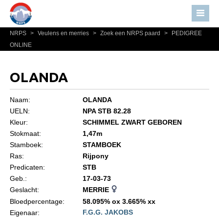
NRPS
>
Veulens en merries
>
Zoek een NRPS paard
>
PEDIGREE
Home
ONLINE
Nieuws
Over NRPS
OLANDA
Bestuur NRPS
Naam:
OLANDA
Lidmaatschap NRPS
UELN:
NPA STB 82.28
Kleur:
SCHIMMEL ZWART GEBOREN
Informatie
Stokmaat:
1,47m
Lid worden
Stamboek:
STAMBOEK
Statuten en reglementen
Ras:
Rijpony
Predicaten:
STB
Privacyverklaring
Geb.:
17-03-73
Geslacht:
MERRIE
Algemeen
Bloedpercentage:
58.095% ox 3.665% xx
Paardenpaspoort aanvragen
F.G.G. JAKOBS
Eigenaar: