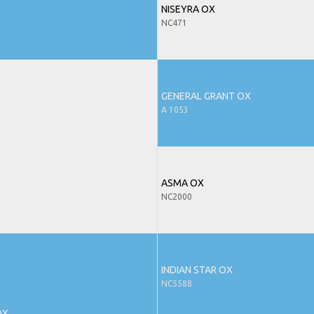
NISEYRA OX
NC471
GENERAL GRANT OX
A 1053
ASMA OX
NC2000
INDIAN STAR OX
NC5588
OX