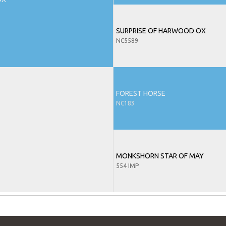
SURPRISE OF HARWOOD OX
NC5589
FOREST HORSE
NC183
MONKSHORN STAR OF MAY
554 IMP