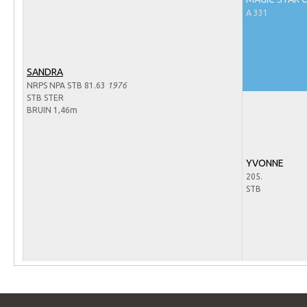
Arabissimo
A 331
Veulenregistratie
Veulens en merries
SANDRA
Zoek een NRPS paard
NRPS NPA STB 81.63
1976
PEDIGREE ONLINE
STB STER
BRUIN 1,46m
Informatie aan je paard of pony toevoegen
Onze fokkerij
YVONNE
Fokkerij informatie
205.
STB
Fokprogramma's en registratie
Informatie veulen registratie
Veulen registratie
NRPS-Boegbeeld
Predicaten