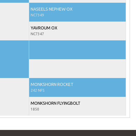
NASEELS NEPHEW OX
NC7349
YAVROUM OX
NC7347
MONKSHORN ROCKET
242 NFS
MONKSHORN FLYINGBOLT
1850