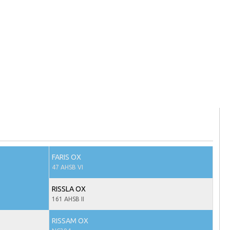
FARIS OX
47 AHSB VI
RISSLA OX
161 AHSB II
RISSAM OX