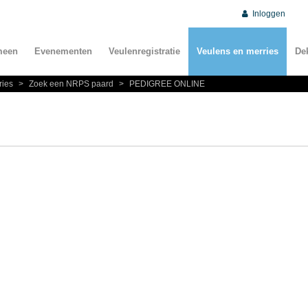
Inloggen
meen
Evenementen
Veulenregistratie
Veulens en merries
De
ries
>
Zoek een NRPS paard
>
PEDIGREE ONLINE