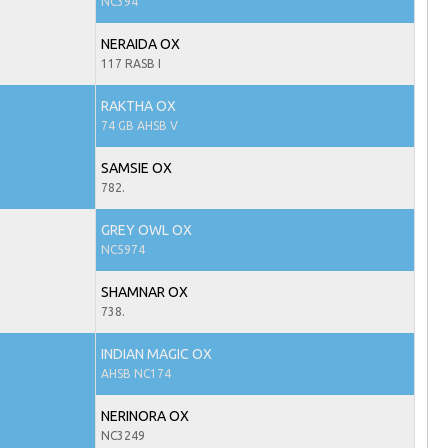
NC394
NERAIDA OX
117 RASB I
RAKTHA OX
74 GB AHSB V
SAMSIE OX
782.
GREY OWL OX
NC5974
SHAMNAR OX
738.
INDIAN MAGIC OX
AHSB NC174
NERINORA OX
NC3249