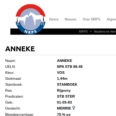
Home
Nieuws
Over NRPS
Alge
NRPS
>
Veulens en mer
Home
Nieuws
ANNEKE
Over NRPS
Naam:
ANNEKE
Bestuur NRPS
UELN:
NPA STB 86.48
Lidmaatschap NRPS
Kleur:
VOS
Stokmaat:
1,44m
Informatie
Stamboek:
STAMBOEK
Lid worden
Ras:
Rijpony
Predicaten:
STB STER
Statuten en reglementen
Geb.:
01-05-83
Privacyverklaring
Geslacht:
MERRIE
Bloedpercentage:
75.% ox
Algemeen