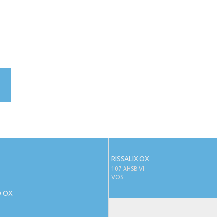
RISSALIX OX
107 AHSB VI
VOS
O OX