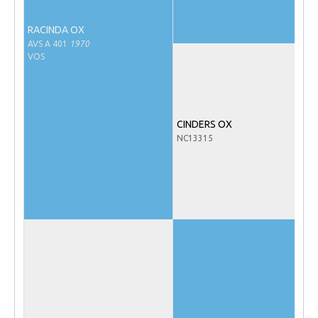
NRPS Keuringen
RACINDA OX
Hengstenkeuring
AVS A 401
1970
VOS
Regionale Keuringen
Nationale Keuring
Late Veulenkeuring
CINDERS OX
ABOP
NC13315
Sport
Wereldkampioenschap Jonge Paarden
Dutch Pony Championship
Evenementen
Arabian Horse Events
Arabissimo
Veulenregistratie