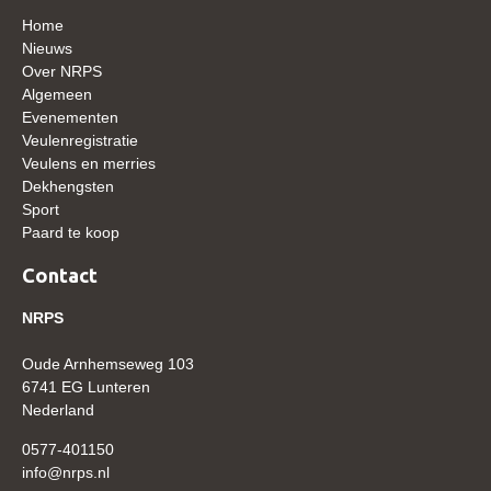
WBSFH
Home
Nieuws
Dekhengsten
Over NRPS
Algemeen
Zoek een hengst
Evenementen
HENGSTEN ONLINE
Veulenregistratie
Veulens en merries
Hengstenselectie
Dekhengsten
Sport
Informatie Hengstenkeuring
Paard te koop
AANMELDEN HENGSTENKEURING ONDER HET
ZADEL 2026
Contact
Verrichtingsonderzoek NRPS
NRPS
Verrichtingsonderzoek 2025-2026
Oude Arnhemseweg 103
Verrichtingsonderzoek 2024-2025
6741 EG Lunteren
Nederland
Verrichtingsonderzoek 2023-2024
0577-401150
Verrichtingsonderzoek 2022-2023
info@nrps.nl
Verrichtingsonderzoek 2021-2022