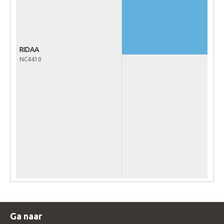
Veulens en merries
Zoek een NRPS paard
PEDIGREE ONLINE
RIDAA
NC4410
Informatie aan je paard of pony toevoegen
Onze fokkerij
Fokkerij informatie
Fokprogramma's en registratie
Informatie veulen registratie
Veulen registratie
NRPS-Boegbeeld
Predicaten
Cornage
Ga naar
Röntgenonderzoek