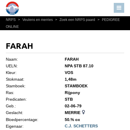
NRPS
>
Veulens en merries
>
Zoek een NRPS paard
>
PEDIGREE
Home
ONLINE
Nieuws
Over NRPS
FARAH
Bestuur NRPS
Naam:
FARAH
Lidmaatschap NRPS
UELN:
NPA STB 87.10
Kleur:
VOS
Informatie
Stokmaat:
1,48m
Lid worden
Stamboek:
STAMBOEK
Statuten en reglementen
Ras:
Rijpony
Predicaten:
STB
Privacyverklaring
Geb.:
02-06-79
Geslacht:
MERRIE
Algemeen
Bloedpercentage:
50.% ox
Paardenpaspoort aanvragen
C.J. SCHETTERS
Eigenaar: