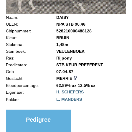
Import registratie
Veulenregistratie
Naam:
DAISY
UELN:
NPA STB 90.46
I&R Registratie
Chipnummer:
528210000488128
Informatie overschrijven paspoort
Kleur:
BRUIN
Stokmaat:
1,48m
Formulier overschrijven op naam
Stamboek:
VEULENBOEK
Animal Health Regulation
Ras:
Rijpony
Predicaten:
STB KEUR PREFERENT
Gids voor Goede Praktijken
Geb.:
07-04-87
Marktplaats
Geslacht:
MERRIE
Bloedpercentage:
62.89% ox 12.5% xx
Tarievenlijst
H. SCHEPERS
Eigenaar:
Veel gestelde vragen
L. MANDERS
Fokker:
Webshop
Evenementen
Pedigree
NRPS Select Sale