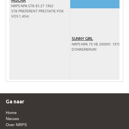
MISCHA
WBSFH
NRPS NPA STB 85.27
1982
STB PREFERENT PRESTATIE-FOK
Dekhengsten
VOS 1,45m
Zoek een hengst
HENGSTEN ONLINE
SUNNY GIRL
NRPS NPA 70 VB 200001
1970
Hengstenselectie
DONKERBRUIN
Informatie Hengstenkeuring
AANMELDEN HENGSTENKEURING ONDER HET
ZADEL 2026
Verrichtingsonderzoek NRPS
Verrichtingsonderzoek 2025-2026
Verrichtingsonderzoek 2024-2025
Ga naar
Verrichtingsonderzoek 2023-2024
Home
Nieuws
Verrichtingsonderzoek 2022-2023
Over NRPS
Verrichtingsonderzoek 2021-2022