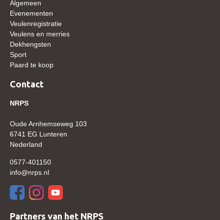
Algemeen
Evenementen
Verrichtingsonderzoek 2020-2021
Veulenregistratie
Veulens en merries
Verrichtingsonderzoek 2019-2020
Dekhengsten
Sport
Sport
Paard te koop
Paard te koop
Contact
Inloggen
NRPS
CONTACT
REGIO'S
Oude Arnhemseweg 103
6741 EG Lunteren
Regio Noord
Nederland
Bestuur Regio Noord
0577-401150
info@nrps.nl
Regio Midden
Bestuur Regio Midden
Regio West
Partners van het NRPS