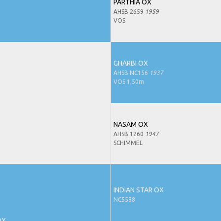
PARTHIA OX
AHSB 2659
1959
VOS
GHARBI OX
AHSB NC156
1937
VOS 1,50m
NASAM OX
AHSB 1260
1947
SCHIMMEL
INDIAN STAR OX
NC5588
OX