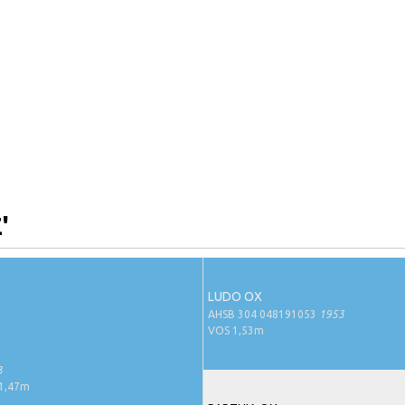
'
LUDO OX
AHSB 304 048191053
1953
VOS 1,53m
3
1,47m