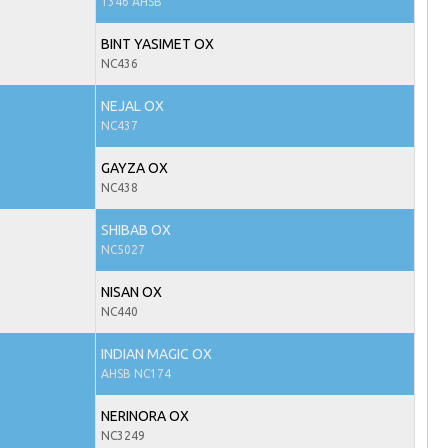
1346 AHSB
BINT YASIMET OX
NC436
NEJAL OX
NC437
GAYZA OX
NC438
SHIBAB OX
NC5027
NISAN OX
NC440
INDIAN MAGIC OX
AHSB NC174
NERINORA OX
NC3249