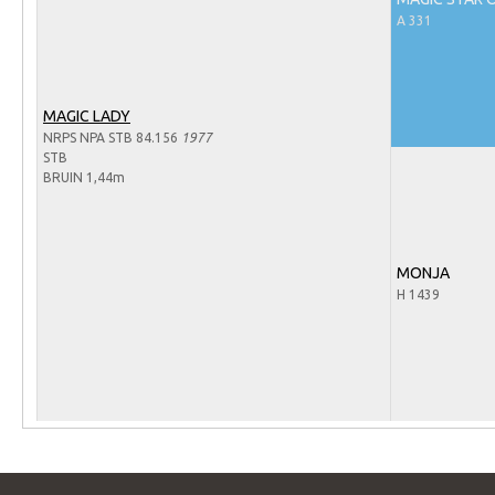
Arabissimo
A 331
Veulenregistratie
Veulens en merries
MAGIC LADY
Zoek een NRPS paard
NRPS NPA STB 84.156
1977
PEDIGREE ONLINE
STB
BRUIN 1,44m
Informatie aan je paard of pony toevoegen
Onze fokkerij
MONJA
Fokkerij informatie
H 1439
Fokprogramma's en registratie
Informatie veulen registratie
Veulen registratie
NRPS-Boegbeeld
Predicaten