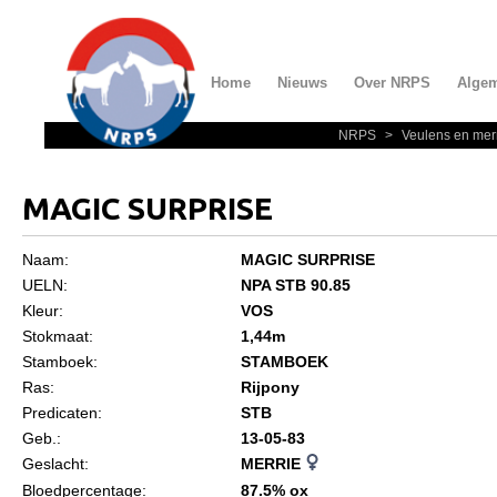
Home
Nieuws
Over NRPS
Alge
NRPS
>
Veulens en mer
Home
Nieuws
MAGIC SURPRISE
Over NRPS
Naam:
MAGIC SURPRISE
Bestuur NRPS
UELN:
NPA STB 90.85
Lidmaatschap NRPS
Kleur:
VOS
Stokmaat:
1,44m
Informatie
Stamboek:
STAMBOEK
Lid worden
Ras:
Rijpony
Predicaten:
STB
Statuten en reglementen
Geb.:
13-05-83
Privacyverklaring
Geslacht:
MERRIE
Bloedpercentage:
87.5% ox
Algemeen