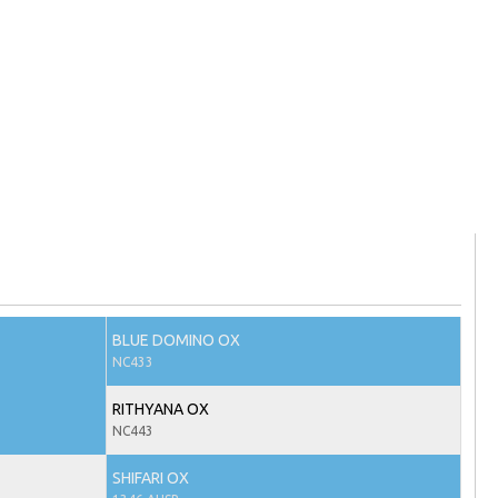
BLUE DOMINO OX
NC433
RITHYANA OX
NC443
SHIFARI OX