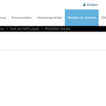
Inloggen
meen
Evenementen
Veulenregistratie
Veulens en merries
De
ries
>
Zoek een NRPS paard
>
PEDIGREE ONLINE