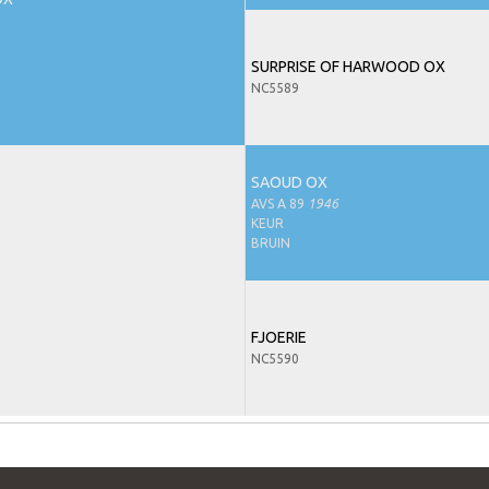
SURPRISE OF HARWOOD OX
NC5589
SAOUD OX
AVS A 89
1946
KEUR
BRUIN
FJOERIE
NC5590