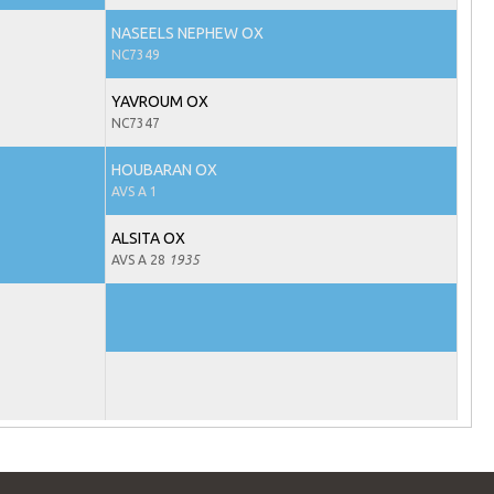
NASEELS NEPHEW OX
NC7349
YAVROUM OX
NC7347
HOUBARAN OX
AVS A 1
ALSITA OX
AVS A 28
1935