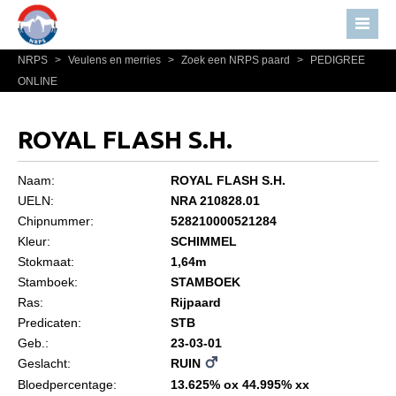
NRPS
>
Veulens en merries
>
Zoek een NRPS paard
>
PEDIGREE
Home
ONLINE
Nieuws
Over NRPS
ROYAL FLASH S.H.
Bestuur NRPS
Naam:
ROYAL FLASH S.H.
Lidmaatschap NRPS
UELN:
NRA 210828.01
Chipnummer:
528210000521284
Informatie
Kleur:
SCHIMMEL
Lid worden
Stokmaat:
1,64m
Statuten en reglementen
Stamboek:
STAMBOEK
Ras:
Rijpaard
Privacyverklaring
Predicaten:
STB
Geb.:
23-03-01
Algemeen
Geslacht:
RUIN
Paardenpaspoort aanvragen
Bloedpercentage:
13.625% ox 44.995% xx