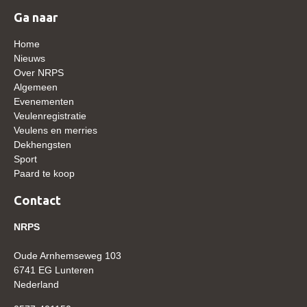
WBSFH
Ga naar
Dekhengsten
Home
Nieuws
Zoek een hengst
Over NRPS
HENGSTEN ONLINE
Algemeen
Evenementen
Hengstenselectie
Veulenregistratie
Veulens en merries
Informatie Hengstenkeuring
Dekhengsten
AANMELDEN HENGSTENKEURING ONDER HET
Sport
ZADEL 2026
Paard te koop
Verrichtingsonderzoek NRPS
Contact
Verrichtingsonderzoek 2025-2026
NRPS
Verrichtingsonderzoek 2024-2025
Oude Arnhemseweg 103
Verrichtingsonderzoek 2023-2024
6741 EG Lunteren
Verrichtingsonderzoek 2022-2023
Nederland
Verrichtingsonderzoek 2021-2022