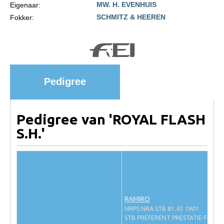
MW. H. EVENHUIS
Eigenaar:
Import registratie
SCHMITZ & HEEREN
Fokker:
Veulenregistratie
I&R Registratie
Informatie overschrijven paspoort
Formulier overschrijven op naam
Pedigree
Animal Health Regulation
Gids voor Goede Praktijken
Pedigree van 'ROYAL FLASH
Marktplaats
S.H.'
Tarievenlijst
Veel gestelde vragen
Webshop
Evenementen
RAMIRO
NRPS NRA STB 81.45
1901
NRPS Select Sale
STB PREFERENT PRESTATIE-FOK