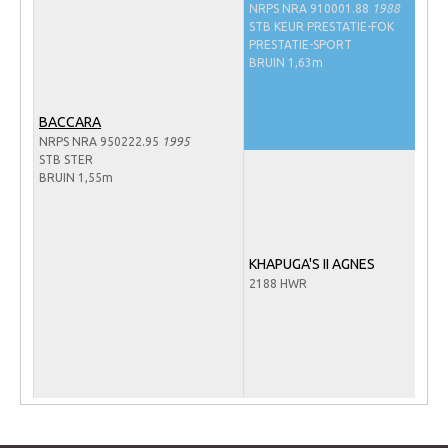
NRPS NRA 910001.88
1988
Veulens en merries
STB KEUR PRESTATIE-FOK
PRESTATIE-SPORT
Zoek een NRPS paard
BRUIN 1,63m
PEDIGREE ONLINE
BACCARA
Informatie aan je paard of pony toevoegen
NRPS NRA 950222.95
1995
Onze fokkerij
STB STER
BRUIN 1,55m
Fokkerij informatie
Fokprogramma's en registratie
Informatie veulen registratie
KHAPUGA'S II AGNES
2188 HWR
Veulen registratie
NRPS-Boegbeeld
Predicaten
Cornage
Röntgenonderzoek