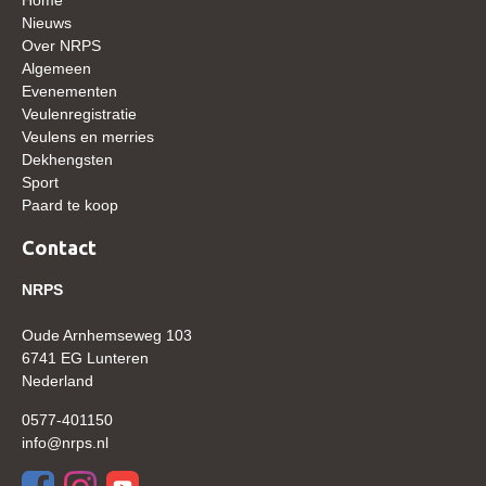
WBSFH
Nieuws
Over NRPS
Dekhengsten
Algemeen
Evenementen
Zoek een hengst
Veulenregistratie
HENGSTEN ONLINE
Veulens en merries
Dekhengsten
Hengstenselectie
Sport
Paard te koop
Informatie Hengstenkeuring
AANMELDEN HENGSTENKEURING ONDER HET
Contact
ZADEL 2026
NRPS
Verrichtingsonderzoek NRPS
Oude Arnhemseweg 103
Verrichtingsonderzoek 2025-2026
6741 EG Lunteren
Verrichtingsonderzoek 2024-2025
Nederland
Verrichtingsonderzoek 2023-2024
0577-401150
info@nrps.nl
Verrichtingsonderzoek 2022-2023
Verrichtingsonderzoek 2021-2022