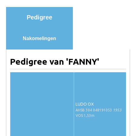
Import registratie
Veulenregistratie
Pedigree
I&R Registratie
Informatie overschrijven paspoort
Nakomelingen
Formulier overschrijven op naam
Animal Health Regulation
Pedigree van 'FANNY'
Gids voor Goede Praktijken
Marktplaats
Tarievenlijst
Veel gestelde vragen
LUDO OX
Webshop
AHSB 304 048191053
1953
VOS 1,53m
Evenementen
NRPS Select Sale