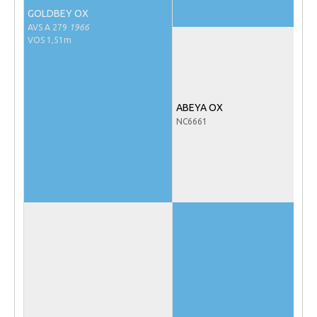
GOLDBEY OX
NRPS Keuringen
AVS A 279
1966
Hengstenkeuring
VOS 1,51m
Regionale Keuringen
Nationale Keuring
ABEYA OX
Late Veulenkeuring
NC6661
ABOP
Sport
Wereldkampioenschap Jonge Paarden
Dutch Pony Championship
Evenementen
Arabian Horse Events
Arabissimo
Veulenregistratie