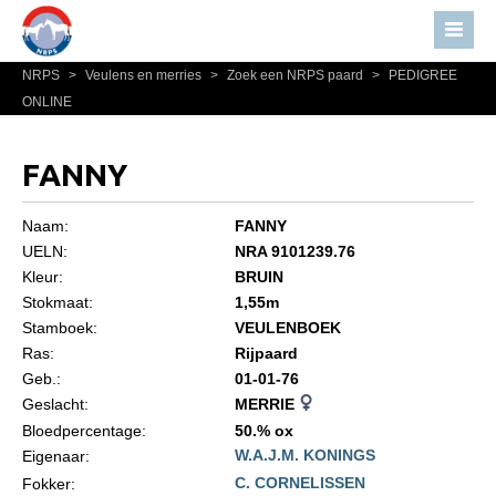
NRPS
>
Veulens en merries
>
Zoek een NRPS paard
>
PEDIGREE
Home
ONLINE
Nieuws
Over NRPS
FANNY
Bestuur NRPS
Naam:
FANNY
Lidmaatschap NRPS
UELN:
NRA 9101239.76
Kleur:
BRUIN
Informatie
Stokmaat:
1,55m
Lid worden
Stamboek:
VEULENBOEK
Statuten en reglementen
Ras:
Rijpaard
Geb.:
01-01-76
Privacyverklaring
Geslacht:
MERRIE
Algemeen
Bloedpercentage:
50.% ox
W.A.J.M. KONINGS
Eigenaar:
Paardenpaspoort aanvragen
C. CORNELISSEN
Fokker: