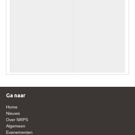
Veulens en merries
Zoek een NRPS paard
PEDIGREE ONLINE
Informatie aan je paard of pony toevoegen
Onze fokkerij
Fokkerij informatie
Fokprogramma's en registratie
Informatie veulen registratie
Veulen registratie
Ga naar
NRPS-Boegbeeld
Home
Predicaten
Nieuws
Over NRPS
Cornage
Algemeen
Röntgenonderzoek
Evenementen