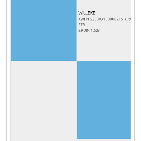
NRPS Keuringen
WILLEKE
Hengstenkeuring
KWPN 528003198008215
1980
STB
Regionale Keuringen
BRUIN 1,52m
Nationale Keuring
Late Veulenkeuring
ABOP
Sport
Wereldkampioenschap Jonge Paarden
Dutch Pony Championship
Evenementen
Arabian Horse Events
Arabissimo
Veulenregistratie