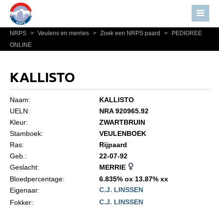
NRPS
>
Veulens en merries
>
Zoek een NRPS paard
>
PEDIGREE
Home
ONLINE
Nieuws
Over NRPS
KALLISTO
Bestuur NRPS
Naam:
KALLISTO
Lidmaatschap NRPS
UELN:
NRA 920965.92
Kleur:
ZWARTBRUIN
Informatie
Stamboek:
VEULENBOEK
Lid worden
Ras:
Rijpaard
Statuten en reglementen
Geb.:
22-07-92
Geslacht:
MERRIE
Privacyverklaring
Bloedpercentage:
6.835% ox 13.87% xx
C.J. LINSSEN
Algemeen
Eigenaar:
C.J. LINSSEN
Fokker:
Paardenpaspoort aanvragen