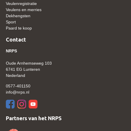
Veulenregistratie
WBSFH
Veulens en merries
Dekhengsten
Dekhengsten
Sport
Zoek een hengst
Paard te koop
HENGSTEN ONLINE
Contact
Hengstenselectie
NRPS
Informatie Hengstenkeuring
Oude Arnhemseweg 103
AANMELDEN HENGSTENKEURING ONDER HET
6741 EG Lunteren
ZADEL 2026
Nederland
Verrichtingsonderzoek NRPS
0577-401150
Verrichtingsonderzoek 2025-2026
info@nrps.nl
Verrichtingsonderzoek 2024-2025
Verrichtingsonderzoek 2023-2024
Partners van het NRPS
Verrichtingsonderzoek 2022-2023
Verrichtingsonderzoek 2021-2022