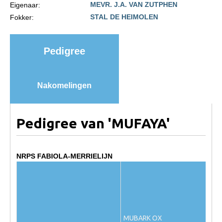
MEVR. J.A. VAN ZUTPHEN
Eigenaar:
Import registratie
STAL DE HEIMOLEN
Fokker:
Veulenregistratie
I&R Registratie
Pedigree
Informatie overschrijven paspoort
Formulier overschrijven op naam
Nakomelingen
Animal Health Regulation
Gids voor Goede Praktijken
Pedigree van 'MUFAYA'
Marktplaats
Tarievenlijst
NRPS FABIOLA-MERRIELIJN
Veel gestelde vragen
Webshop
Evenementen
NRPS Select Sale
MUBARK OX