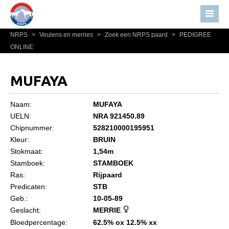
NRPS
>
Veulens en merries
>
Zoek een NRPS paard
>
PEDIGREE
Home
ONLINE
Nieuws
Over NRPS
MUFAYA
Bestuur NRPS
Naam:
MUFAYA
Lidmaatschap NRPS
UELN:
NRA 921450.89
Chipnummer:
528210000195951
Informatie
Kleur:
BRUIN
Lid worden
Stokmaat:
1,54m
Statuten en reglementen
Stamboek:
STAMBOEK
Ras:
Rijpaard
Privacyverklaring
Predicaten:
STB
Geb.:
10-05-89
Algemeen
Geslacht:
MERRIE
Paardenpaspoort aanvragen
Bloedpercentage:
62.5% ox 12.5% xx