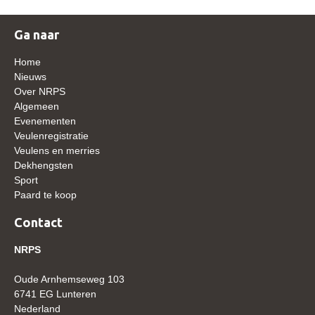
WBSFH
Ga naar
Dekhengsten
Zoek een hengst
Home
Nieuws
HENGSTEN ONLINE
Over NRPS
Algemeen
Hengstenselectie
Evenementen
Informatie Hengstenkeuring
Veulenregistratie
Veulens en merries
AANMELDEN HENGSTENKEURING ONDER HET
Dekhengsten
ZADEL 2026
Sport
Paard te koop
Verrichtingsonderzoek NRPS
Verrichtingsonderzoek 2025-2026
Contact
Verrichtingsonderzoek 2024-2025
NRPS
Verrichtingsonderzoek 2023-2024
Oude Arnhemseweg 103
Verrichtingsonderzoek 2022-2023
6741 EG Lunteren
Nederland
Verrichtingsonderzoek 2021-2022