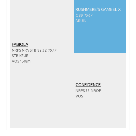
Veulens en merries
RUSHMERE'S GAMEEL X
C 89
1967
Zoek een NRPS paard
BRUIN
PEDIGREE ONLINE
Informatie aan je paard of pony toevoegen
FABIOLA
Onze fokkerij
NRPS NPA STB 82.32
1977
STB KEUR
Fokkerij informatie
VOS 1,48m
Fokprogramma's en registratie
Informatie veulen registratie
CONFIDENCE
Veulen registratie
NRPS 33 NROP
VOS
NRPS-Boegbeeld
Predicaten
Cornage
Röntgenonderzoek