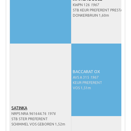
KWPN 126
1967
Veulens en merries
STB KEUR PREFERENT PRESTATIE
DONKERBRUIN 1,60m
Zoek een NRPS paard
PEDIGREE ONLINE
Informatie aan je paard of pony toevoegen
Onze fokkerij
Fokkerij informatie
Fokprogramma's en registratie
BACCARAT OX
Informatie veulen registratie
AVS A 315
1967
KEUR PREFERENT
Veulen registratie
VOS 1,51m
NRPS-Boegbeeld
Predicaten
SATINKA
NRPS NRA 961644.76
1976
Cornage
STB STER PREFERENT
SCHIMMEL VOS GEBOREN 1,52m
Röntgenonderzoek