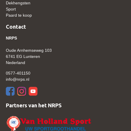
Dekhengsten
Sport
Verrichtingsonderzoek 2020-2021
Paard te koop
Verrichtingsonderzoek 2019-2020
Contact
Sport
NRPS
Paard te koop
Oude Arnhemseweg 103
Inloggen
6741 EG Lunteren
CONTACT
Nederland
REGIO'S
0577-401150
info@nrps.nl
Regio Noord
Bestuur Regio Noord
Regio Midden
Partners van het NRPS
Bestuur Regio Midden
Regio West