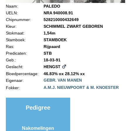
Import registratie
Naam:
PALEDO
UELN:
NRA 940008.91
Veulenregistratie
Chipnummer:
528210000432649
I&R Registratie
Kleur:
SCHIMMEL ZWART GEBOREN
Stokmaat:
1,54m
Informatie overschrijven paspoort
Stamboek:
STAMBOEK
Formulier overschrijven op naam
Ras:
Rijpaard
Predicaten:
STB
Animal Health Regulation
Geb.:
18-03-91
Gids voor Goede Praktijken
Geslacht:
HENGST
Bloedpercentage:
46.83% ox 28.12% xx
Marktplaats
GEBR. VAN MANEN
Eigenaar:
Tarievenlijst
A.M.J. NIEUWPOORT & M. KNOESTER
Fokker:
Veel gestelde vragen
Webshop
Pedigree
Evenementen
NRPS Select Sale
Nakomelingen