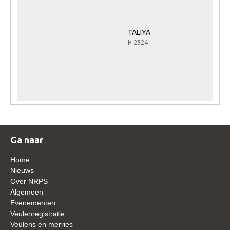
WBSFH
Dekhengsten
TALIYA
H 2524
Zoek een hengst
HENGSTEN ONLINE
Hengstenselectie
Informatie Hengstenkeuring
AANMELDEN HENGSTENKEURING ONDER HET
ZADEL 2026
Ga naar
Verrichtingsonderzoek NRPS
Home
Verrichtingsonderzoek 2025-2026
Nieuws
Verrichtingsonderzoek 2024-2025
Over NRPS
Algemeen
Verrichtingsonderzoek 2023-2024
Evenementen
Verrichtingsonderzoek 2022-2023
Veulenregistratie
Veulens en merries
Verrichtingsonderzoek 2021-2022