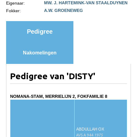
MW. J. HARTEMINK-VAN STAALDUYNEN
Eigenaar:
Import registratie
A.W. GROENEWEG
Fokker:
Veulenregistratie
I&R Registratie
Pedigree
Informatie overschrijven paspoort
Formulier overschrijven op naam
Nakomelingen
Animal Health Regulation
Gids voor Goede Praktijken
Pedigree van 'DISTY'
Marktplaats
Tarievenlijst
NOMANA-STAM, MERRIELIJN 2, FOKFAMILIE 8
Veel gestelde vragen
Webshop
Evenementen
ABDULLAH OX
NRPS Select Sale
AVS A 944
1975