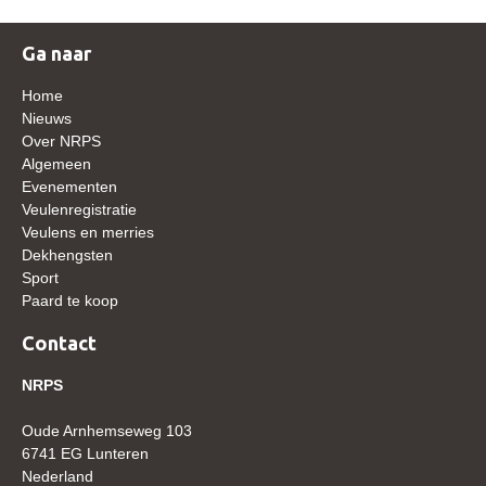
WBSFH
Ga naar
Dekhengsten
Zoek een hengst
Home
Nieuws
HENGSTEN ONLINE
Over NRPS
Algemeen
Hengstenselectie
Evenementen
Informatie Hengstenkeuring
Veulenregistratie
Veulens en merries
AANMELDEN HENGSTENKEURING ONDER HET
Dekhengsten
ZADEL 2026
Sport
Paard te koop
Verrichtingsonderzoek NRPS
Verrichtingsonderzoek 2025-2026
Contact
Verrichtingsonderzoek 2024-2025
NRPS
Verrichtingsonderzoek 2023-2024
Oude Arnhemseweg 103
Verrichtingsonderzoek 2022-2023
6741 EG Lunteren
Nederland
Verrichtingsonderzoek 2021-2022