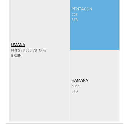
Veulens en merries
PENTAGON
208
Zoek een NRPS paard
STB
PEDIGREE ONLINE
Informatie aan je paard of pony toevoegen
UMANA
Onze fokkerij
NRPS 78.859 VB
1978
Fokkerij informatie
BRUIN
Fokprogramma's en registratie
Informatie veulen registratie
HAMANA
Veulen registratie
5933
STB
NRPS-Boegbeeld
Predicaten
Cornage
Röntgenonderzoek