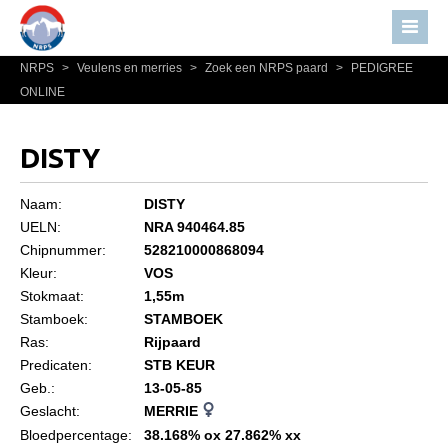
NRPS
>
Veulens en merries
>
Zoek een NRPS paard
>
PEDIGREE
Home
ONLINE
Nieuws
Over NRPS
DISTY
Bestuur NRPS
Naam:
DISTY
Lidmaatschap NRPS
UELN:
NRA 940464.85
Chipnummer:
528210000868094
Informatie
Kleur:
VOS
Lid worden
Stokmaat:
1,55m
Statuten en reglementen
Stamboek:
STAMBOEK
Ras:
Rijpaard
Privacyverklaring
Predicaten:
STB KEUR
Geb.:
13-05-85
Algemeen
Geslacht:
MERRIE
Paardenpaspoort aanvragen
Bloedpercentage:
38.168% ox 27.862% xx