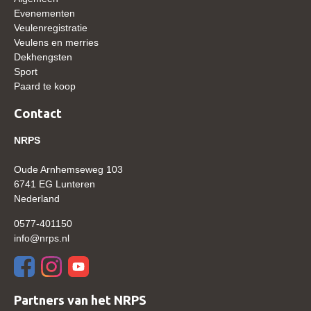
WBSFH
Evenementen
Veulenregistratie
Dekhengsten
Veulens en merries
Dekhengsten
Zoek een hengst
Sport
HENGSTEN ONLINE
Paard te koop
Hengstenselectie
Contact
Informatie Hengstenkeuring
NRPS
AANMELDEN HENGSTENKEURING ONDER HET
ZADEL 2026
Oude Arnhemseweg 103
6741 EG Lunteren
Verrichtingsonderzoek NRPS
Nederland
Verrichtingsonderzoek 2025-2026
0577-401150
info@nrps.nl
Verrichtingsonderzoek 2024-2025
Verrichtingsonderzoek 2023-2024
Verrichtingsonderzoek 2022-2023
Partners van het NRPS
Verrichtingsonderzoek 2021-2022