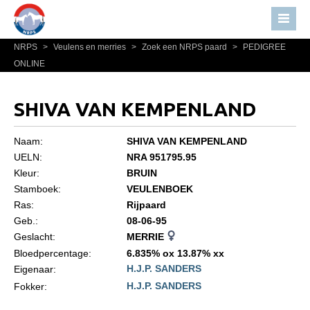
NRPS
>
Veulens en merries
>
Zoek een NRPS paard
>
PEDIGREE
Home
ONLINE
Nieuws
Over NRPS
SHIVA VAN KEMPENLAND
Bestuur NRPS
Naam:
SHIVA VAN KEMPENLAND
Lidmaatschap NRPS
UELN:
NRA 951795.95
Kleur:
BRUIN
Informatie
Stamboek:
VEULENBOEK
Lid worden
Ras:
Rijpaard
Statuten en reglementen
Geb.:
08-06-95
Geslacht:
MERRIE
Privacyverklaring
Bloedpercentage:
6.835% ox 13.87% xx
H.J.P. SANDERS
Algemeen
Eigenaar:
H.J.P. SANDERS
Fokker:
Paardenpaspoort aanvragen