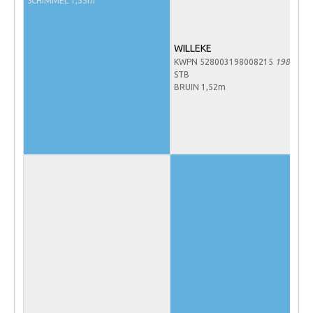
SCHIMMEL 1,55m
NRPS Keuringen
Hengstenkeuring
WILLEKE
Regionale Keuringen
KWPN 528003198008215
1980
STB
Nationale Keuring
BRUIN 1,52m
Late Veulenkeuring
ABOP
Sport
Wereldkampioenschap Jonge Paarden
Dutch Pony Championship
Evenementen
Arabian Horse Events
Arabissimo
Veulenregistratie