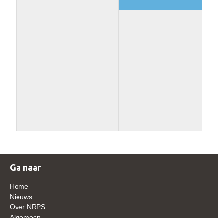
Veulens en merries
Zoek een NRPS paard
PEDIGREE ONLINE
Informatie aan je paard of pony toevoegen
Onze fokkerij
Fokkerij informatie
Fokprogramma's en registratie
Informatie veulen registratie
Veulen registratie
NRPS-Boegbeeld
Ga naar
Predicaten
Home
Cornage
Nieuws
Over NRPS
Röntgenonderzoek
Algemeen