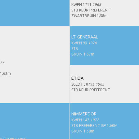
KWPN 1711
1968
STB KEUR PREFERENT
ZWARTBRUIN 1,58m
LT. GENERAAL
KWPN 93
1970
STB
BRUIN 1,67m
77
1,63m
ETIDA
SGLDT 30793
1963
STB KEUR PREFERENT
NIMMERDOR
KWPN 147
1972
STB PREFERENT ISP 1.60M
BRUIN 1,68m