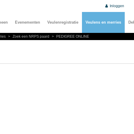
Inloggen
meen
Evenementen
Veulenregistratie
Veulens en merries
De
ries
>
Zoek een NRPS paard
>
PEDIGREE ONLINE