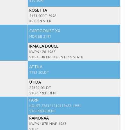
850 SGRT
ROSETTA
5173 SGRT
1952
KROON STER
CARTOONIST XX
NDR BB 2191
IRMA LA DOUCE
KWPN 126
1967
STB KEUR PREFERENT PRESTATIE
ATTILA
1193 SGLDT
UTIDA
25620 SGLDT
STER PREFERENT
FARN
HOLST 276321210378459
1901
STB PREFERENT
RAMONAA
KWPN 187B NWP
1963
STER