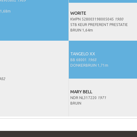
98905802
1989
1,68m
WORITE
KWPN 528003198005045
1980
STB KEUR PREFERENT PRESTATIE
BRUIN 1,64m
TANGELO XX
BB 68001
1968
DONKERBRUIN 1,71m
982
MARY BELL
NDR NL317220
1971
BRUIN