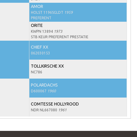
AMOR
HOLST 1196SGLDT
1959
PREFERENT
ORITE
KWPN 13894
1973
STB KEUR PREFERENT PRESTATIE
CHIEF XX
062030153
TOLLKIRSCHE XX
NC786
POLARDACHS
D600067
1960
COMTESSE HOLLYROOD
NDR NL667080
1961