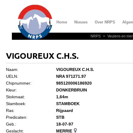
Home
Nieuws
Over NRPS
Alge
NRPS
>
Veulens en mer
Home
Nieuws
VIGOUREUX C.H.S.
Over NRPS
Naam:
VIGOUREUX C.H.S.
Bestuur NRPS
UELN:
NRA 971271.97
Lidmaatschap NRPS
Chipnummer:
985120006186920
Kleur:
DONKERBRUIN
Informatie
Stokmaat:
1,64m
Lid worden
Stamboek:
STAMBOEK
Ras:
Rijpaard
Statuten en reglementen
Predicaten:
STB
Privacyverklaring
Geb.:
18-07-97
Geslacht:
MERRIE
Algemeen