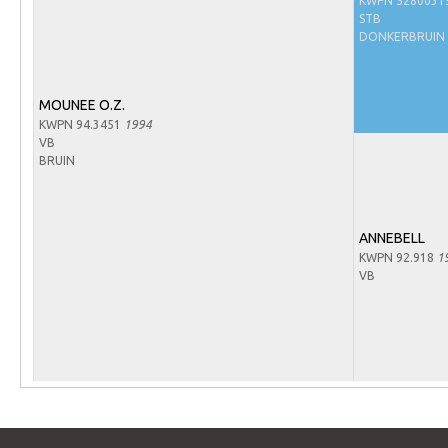
KWPN 5280031
Arabissimo
STB
Veulenregistratie
DONKERBRUIN 
Veulens en merries
MOUNEE O.Z.
Zoek een NRPS paard
KWPN 94.3451
1994
PEDIGREE ONLINE
VB
BRUIN
Informatie aan je paard of pony toevoegen
Onze fokkerij
ANNEBELL
Fokkerij informatie
KWPN 92.918
1
VB
Fokprogramma's en registratie
Informatie veulen registratie
Veulen registratie
NRPS-Boegbeeld
Predicaten