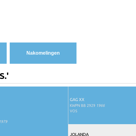
Nakomelingen
S.'
GAG XX
KWPN BB 2929
1966
VOS
1979
JOLANDA