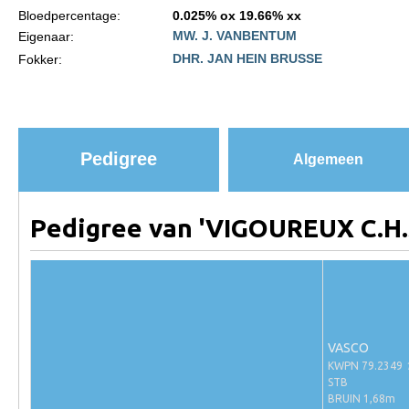
Bloedpercentage:
0.025% ox 19.66% xx
Paardenpaspoort aanvragen
MW. J. VANBENTUM
Eigenaar:
DHR. JAN HEIN BRUSSE
Fokker:
Import registratie
Veulenregistratie
I&R Registratie
Informatie overschrijven paspoort
Pedigree
Algemeen
Formulier overschrijven op naam
Animal Health Regulation
Pedigree van 'VIGOUREUX C.H.
Gids voor Goede Praktijken
Marktplaats
Tarievenlijst
Veel gestelde vragen
VASCO
KWPN 79.2349
Webshop
STB
BRUIN 1,68m