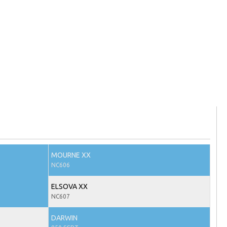
MOURNE XX
NC606
ELSOVA XX
NC607
DARWIN