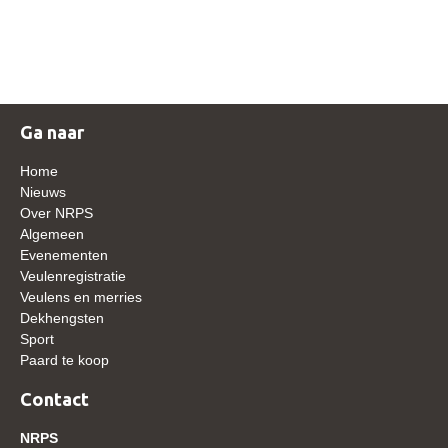
NRPS Keuringen
Hengstenkeuring
Regionale Keuringen
Nationale Keuring
Ga naar
Late Veulenkeuring
Home
ABOP
Nieuws
Over NRPS
Sport
Algemeen
Evenementen
Wereldkampioenschap Jonge Paarden
Veulenregistratie
Dutch Pony Championship
Veulens en merries
Dekhengsten
Evenementen
Sport
Paard te koop
Arabian Horse Events
Arabissimo
Contact
Veulenregistratie
NRPS