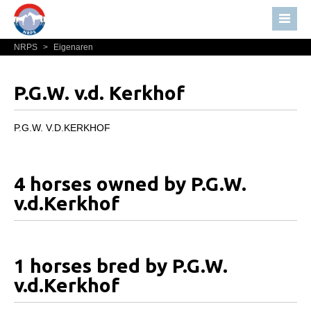
NRPS
>
Eigenaren
Home
Nieuws
P.G.W. v.d. Kerkhof
Over NRPS
Bestuur NRPS
P.G.W. V.D.KERKHOF
Lidmaatschap NRPS
Informatie
4 horses owned by P.G.W.
Lid worden
v.d.Kerkhof
Statuten en reglementen
Privacyverklaring
1 horses bred by P.G.W.
Algemeen
v.d.Kerkhof
Paardenpaspoort aanvragen