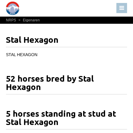
NRPS
>
Eigenaren
Home
Nieuws
Stal Hexagon
Over NRPS
Bestuur NRPS
STAL HEXAGON
Lidmaatschap NRPS
Informatie
52 horses bred by Stal
Lid worden
Hexagon
Statuten en reglementen
Privacyverklaring
5 horses standing at stud at
Algemeen
Stal Hexagon
Paardenpaspoort aanvragen