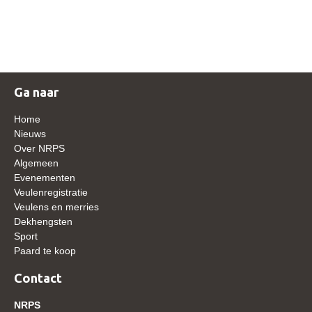
NRPS Keuringen
Hengstenkeuring
Regionale Keuringen
Nationale Keuring
Ga naar
Late Veulenkeuring
Home
ABOP
Nieuws
Over NRPS
Sport
Algemeen
Evenementen
Wereldkampioenschap Jonge Paarden
Veulenregistratie
Dutch Pony Championship
Veulens en merries
Dekhengsten
Evenementen
Sport
Paard te koop
Arabian Horse Events
Arabissimo
Contact
Veulenregistratie
NRPS