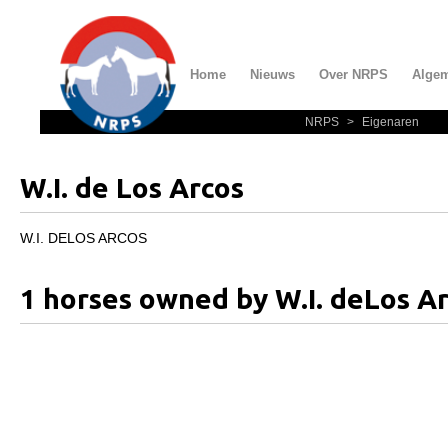
Home
Nieuws
Over NRPS
Alge
NRPS
>
Eigenaren
Home
Nieuws
W.I. de Los Arcos
Over NRPS
Bestuur NRPS
W.I. DELOS ARCOS
Lidmaatschap NRPS
1 horses owned by W.I. deLos A
Informatie
Lid worden
Statuten en reglementen
Privacyverklaring
Algemeen