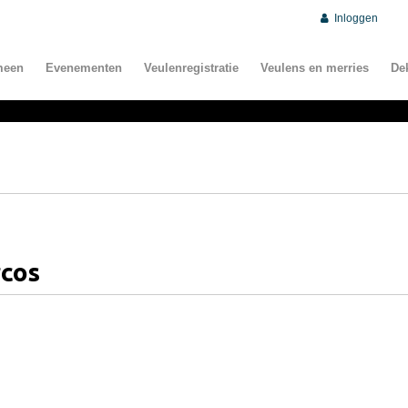
Inloggen
meen
Evenementen
Veulenregistratie
Veulens en merries
De
rcos