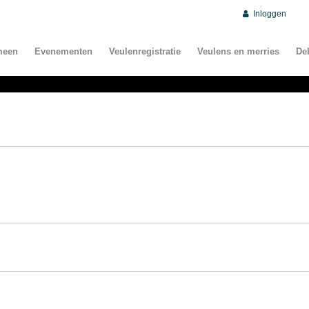
Inloggen
meen
Evenementen
Veulenregistratie
Veulens en merries
De