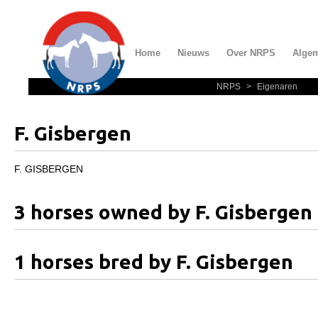
Home
Nieuws
Over NRPS
Alge
NRPS
>
Eigenaren
Home
Nieuws
F. Gisbergen
Over NRPS
Bestuur NRPS
F. GISBERGEN
Lidmaatschap NRPS
3 horses owned by F. Gisbergen
Informatie
Lid worden
1 horses bred by F. Gisbergen
Statuten en reglementen
Privacyverklaring
Algemeen