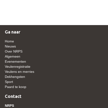
NRPS Keuringen
Hengstenkeuring
Regionale Keuringen
Nationale Keuring
Ga naar
Late Veulenkeuring
Home
ABOP
Nieuws
Over NRPS
Sport
Algemeen
Evenementen
Wereldkampioenschap Jonge Paarden
Veulenregistratie
Dutch Pony Championship
Veulens en merries
Dekhengsten
Evenementen
Sport
Paard te koop
Arabian Horse Events
Arabissimo
Contact
Veulenregistratie
NRPS