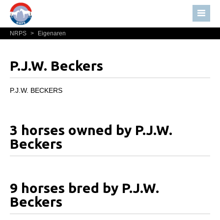
NRPS
>
Eigenaren
Home
Nieuws
P.J.W. Beckers
Over NRPS
Bestuur NRPS
P.J.W. BECKERS
Lidmaatschap NRPS
Informatie
3 horses owned by P.J.W.
Lid worden
Beckers
Statuten en reglementen
Privacyverklaring
9 horses bred by P.J.W.
Algemeen
Beckers
Paardenpaspoort aanvragen