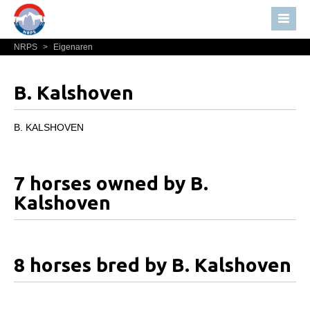
NRPS
>
Eigenaren
Home
Nieuws
B. Kalshoven
Over NRPS
Bestuur NRPS
B. KALSHOVEN
Lidmaatschap NRPS
Informatie
7 horses owned by B.
Lid worden
Kalshoven
Statuten en reglementen
Privacyverklaring
8 horses bred by B. Kalshoven
Algemeen
Paardenpaspoort aanvragen