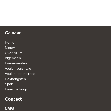
NRPS Keuringen
Hengstenkeuring
Regionale Keuringen
Nationale Keuring
Ga naar
Late Veulenkeuring
Home
ABOP
Nieuws
Over NRPS
Sport
Algemeen
Evenementen
Wereldkampioenschap Jonge Paarden
Veulenregistratie
Dutch Pony Championship
Veulens en merries
Dekhengsten
Evenementen
Sport
Paard te koop
Arabian Horse Events
Arabissimo
Contact
Veulenregistratie
NRPS