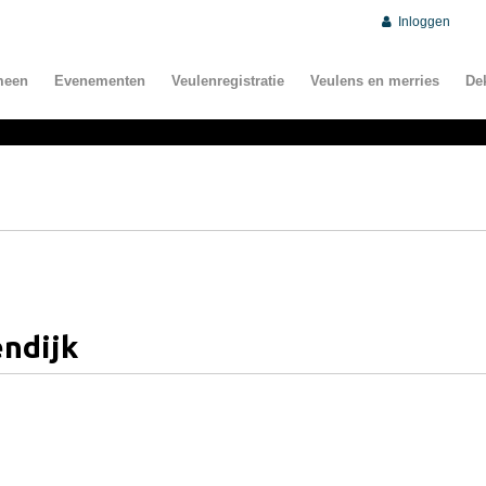
Inloggen
meen
Evenementen
Veulenregistratie
Veulens en merries
De
endijk