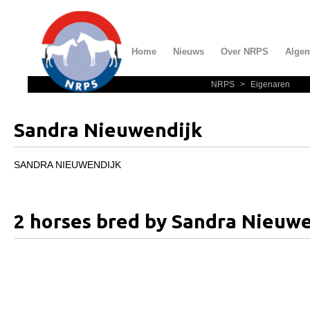
Home
Nieuws
Over NRPS
Alge
NRPS
>
Eigenaren
Home
Nieuws
Sandra Nieuwendijk
Over NRPS
Bestuur NRPS
SANDRA NIEUWENDIJK
Lidmaatschap NRPS
Informatie
2 horses bred by Sandra Nieuw
Lid worden
Statuten en reglementen
Privacyverklaring
Algemeen