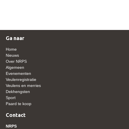
NRPS Keuringen
Hengstenkeuring
Regionale Keuringen
Nationale Keuring
Ga naar
Late Veulenkeuring
Home
ABOP
Nieuws
Over NRPS
Sport
Algemeen
Evenementen
Wereldkampioenschap Jonge Paarden
Veulenregistratie
Dutch Pony Championship
Veulens en merries
Dekhengsten
Evenementen
Sport
Paard te koop
Arabian Horse Events
Arabissimo
Contact
Veulenregistratie
NRPS