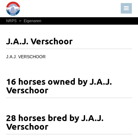
NRPS
>
Eigenaren
Home
Nieuws
J.A.J. Verschoor
Over NRPS
Bestuur NRPS
J.A.J. VERSCHOOR
Lidmaatschap NRPS
Informatie
16 horses owned by J.A.J.
Lid worden
Verschoor
Statuten en reglementen
Privacyverklaring
28 horses bred by J.A.J.
Algemeen
Verschoor
Paardenpaspoort aanvragen