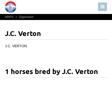
NRPS
>
Eigenaren
Home
Nieuws
J.C. Verton
Over NRPS
Bestuur NRPS
J.C. VERTON
Lidmaatschap NRPS
Informatie
1 horses bred by J.C. Verton
Lid worden
Statuten en reglementen
Privacyverklaring
Algemeen
Paardenpaspoort aanvragen