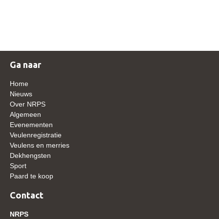
NRPS Keuringen
Hengstenkeuring
Regionale Keuringen
Nationale Keuring
Ga naar
Late Veulenkeuring
Home
ABOP
Nieuws
Over NRPS
Sport
Algemeen
Evenementen
Wereldkampioenschap Jonge Paarden
Veulenregistratie
Dutch Pony Championship
Veulens en merries
Dekhengsten
Evenementen
Sport
Paard te koop
Arabian Horse Events
Arabissimo
Contact
Veulenregistratie
NRPS