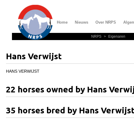
Home
Nieuws
Over NRPS
Alge
NRPS
>
Eigenaren
Home
Nieuws
Hans Verwijst
Over NRPS
Bestuur NRPS
HANS VERWIJST
Lidmaatschap NRPS
22 horses owned by Hans Verwi
Informatie
Lid worden
35 horses bred by Hans Verwijs
Statuten en reglementen
Privacyverklaring
Algemeen