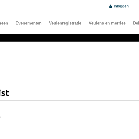
Inloggen
meen
Evenementen
Veulenregistratie
Veulens en merries
De
jst
t