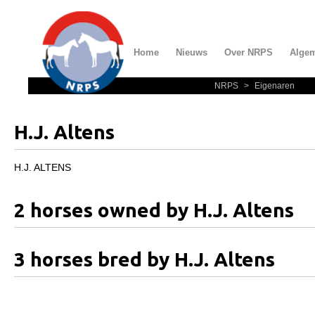
Home
Nieuws
Over NRPS
Alge
NRPS
>
Eigenaren
Home
Nieuws
H.J. Altens
Over NRPS
Bestuur NRPS
H.J. ALTENS
Lidmaatschap NRPS
2 horses owned by H.J. Altens
Informatie
Lid worden
3 horses bred by H.J. Altens
Statuten en reglementen
Privacyverklaring
Algemeen