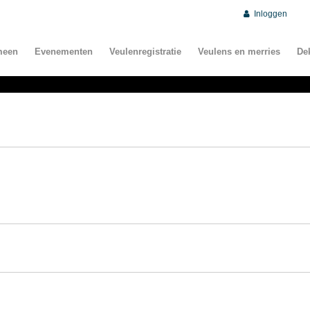
Inloggen
meen
Evenementen
Veulenregistratie
Veulens en merries
De