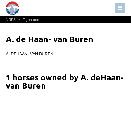
NRPS
>
Eigenaren
Home
Nieuws
A. de Haan- van Buren
Over NRPS
Bestuur NRPS
A. DEHAAN- VAN BUREN
Lidmaatschap NRPS
Informatie
1 horses owned by A. deHaan-
Lid worden
van Buren
Statuten en reglementen
Privacyverklaring
Algemeen
Paardenpaspoort aanvragen