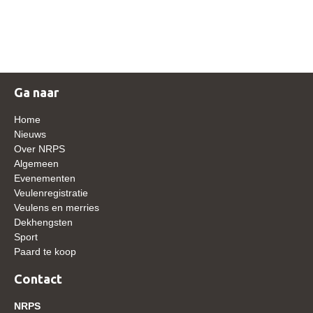
NRPS Keuringen
Hengstenkeuring
Regionale Keuringen
Nationale Keuring
Ga naar
Late Veulenkeuring
Home
ABOP
Nieuws
Over NRPS
Sport
Algemeen
Evenementen
Wereldkampioenschap Jonge Paarden
Veulenregistratie
Dutch Pony Championship
Veulens en merries
Dekhengsten
Evenementen
Sport
Paard te koop
Arabian Horse Events
Arabissimo
Contact
Veulenregistratie
NRPS