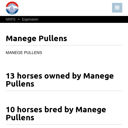
NRPS
>
Eigenaren
Home
Nieuws
Manege Pullens
Over NRPS
Bestuur NRPS
MANEGE PULLENS
Lidmaatschap NRPS
Informatie
13 horses owned by Manege
Lid worden
Pullens
Statuten en reglementen
Privacyverklaring
10 horses bred by Manege
Algemeen
Pullens
Paardenpaspoort aanvragen