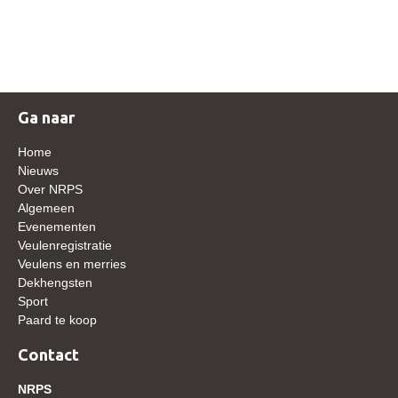
NRPS Keuringen
Hengstenkeuring
Regionale Keuringen
Nationale Keuring
Ga naar
Late Veulenkeuring
Home
ABOP
Nieuws
Over NRPS
Sport
Algemeen
Evenementen
Wereldkampioenschap Jonge Paarden
Veulenregistratie
Dutch Pony Championship
Veulens en merries
Dekhengsten
Evenementen
Sport
Paard te koop
Arabian Horse Events
Arabissimo
Contact
Veulenregistratie
NRPS