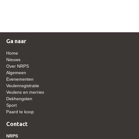
NRPS Keuringen
Hengstenkeuring
Regionale Keuringen
Nationale Keuring
Ga naar
Late Veulenkeuring
Home
ABOP
Nieuws
Over NRPS
Sport
Algemeen
Evenementen
Wereldkampioenschap Jonge Paarden
Veulenregistratie
Dutch Pony Championship
Veulens en merries
Dekhengsten
Evenementen
Sport
Paard te koop
Arabian Horse Events
Arabissimo
Contact
Veulenregistratie
NRPS