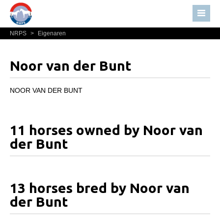
NRPS
>
Eigenaren
Home
Nieuws
Noor van der Bunt
Over NRPS
Bestuur NRPS
NOOR VAN DER BUNT
Lidmaatschap NRPS
Informatie
11 horses owned by Noor van
Lid worden
der Bunt
Statuten en reglementen
Privacyverklaring
13 horses bred by Noor van
Algemeen
der Bunt
Paardenpaspoort aanvragen