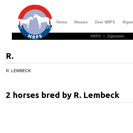
Home
Nieuws
Over NRPS
Alge
NRPS
>
Eigenaren
Home
Nieuws
R.
Over NRPS
Bestuur NRPS
R. LEMBECK
Lidmaatschap NRPS
Informatie
2 horses bred by R. Lembeck
Lid worden
Statuten en reglementen
Privacyverklaring
Algemeen