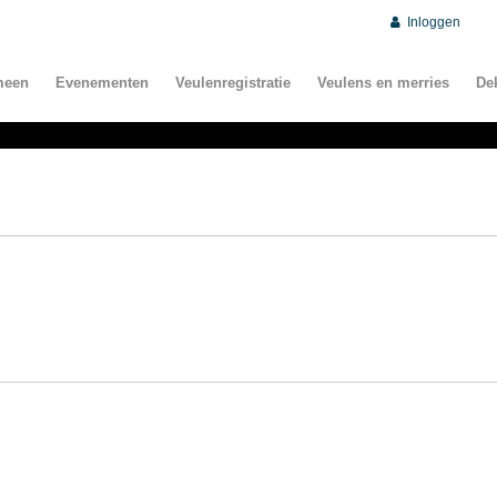
Inloggen
meen
Evenementen
Veulenregistratie
Veulens en merries
De