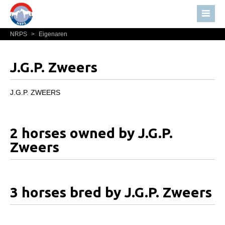
NRPS
>
Eigenaren
Home
Nieuws
J.G.P. Zweers
Over NRPS
Bestuur NRPS
J.G.P. ZWEERS
Lidmaatschap NRPS
Informatie
2 horses owned by J.G.P.
Lid worden
Zweers
Statuten en reglementen
Privacyverklaring
3 horses bred by J.G.P. Zweers
Algemeen
Paardenpaspoort aanvragen