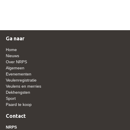
NRPS Keuringen
Hengstenkeuring
Regionale Keuringen
Nationale Keuring
Ga naar
Late Veulenkeuring
Home
ABOP
Nieuws
Over NRPS
Sport
Algemeen
Evenementen
Wereldkampioenschap Jonge Paarden
Veulenregistratie
Dutch Pony Championship
Veulens en merries
Dekhengsten
Evenementen
Sport
Paard te koop
Arabian Horse Events
Arabissimo
Contact
Veulenregistratie
NRPS