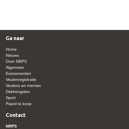
NRPS Keuringen
Hengstenkeuring
Regionale Keuringen
Nationale Keuring
Ga naar
Late Veulenkeuring
Home
ABOP
Nieuws
Over NRPS
Sport
Algemeen
Evenementen
Wereldkampioenschap Jonge Paarden
Veulenregistratie
Dutch Pony Championship
Veulens en merries
Dekhengsten
Evenementen
Sport
Paard te koop
Arabian Horse Events
Arabissimo
Contact
Veulenregistratie
NRPS