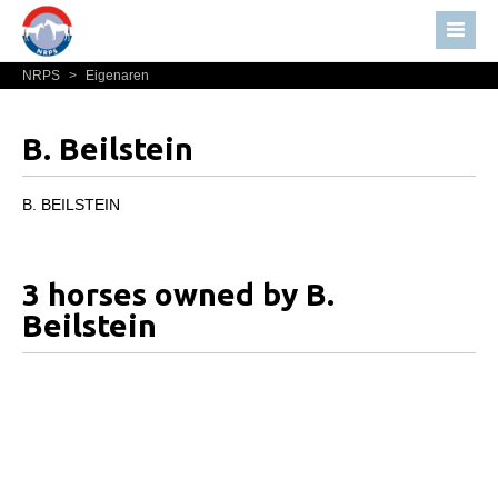
NRPS
>
Eigenaren
Home
Nieuws
B. Beilstein
Over NRPS
Bestuur NRPS
B. BEILSTEIN
Lidmaatschap NRPS
Informatie
3 horses owned by B.
Lid worden
Beilstein
Statuten en reglementen
Privacyverklaring
Algemeen
Paardenpaspoort aanvragen