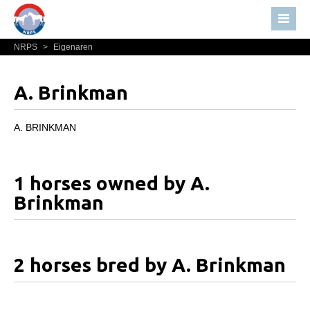
NRPS
>
Eigenaren
Home
Nieuws
A. Brinkman
Over NRPS
Bestuur NRPS
A. BRINKMAN
Lidmaatschap NRPS
Informatie
1 horses owned by A.
Lid worden
Brinkman
Statuten en reglementen
Privacyverklaring
2 horses bred by A. Brinkman
Algemeen
Paardenpaspoort aanvragen