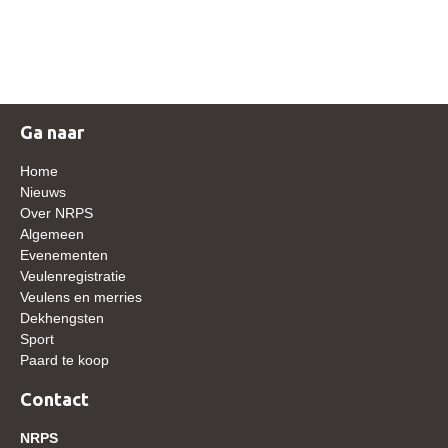
NRPS Keuringen
Hengstenkeuring
Regionale Keuringen
Nationale Keuring
Ga naar
Late Veulenkeuring
Home
ABOP
Nieuws
Over NRPS
Sport
Algemeen
Evenementen
Wereldkampioenschap Jonge Paarden
Veulenregistratie
Dutch Pony Championship
Veulens en merries
Dekhengsten
Evenementen
Sport
Paard te koop
Arabian Horse Events
Arabissimo
Contact
Veulenregistratie
NRPS