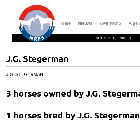
Home
Nieuws
Over NRPS
Alge
NRPS
>
Eigenaren
Home
Nieuws
J.G. Stegerman
Over NRPS
Bestuur NRPS
J.G. STEGERMAN
Lidmaatschap NRPS
3 horses owned by J.G. Stegerm
Informatie
Lid worden
1 horses bred by J.G. Stegerman
Statuten en reglementen
Privacyverklaring
Algemeen