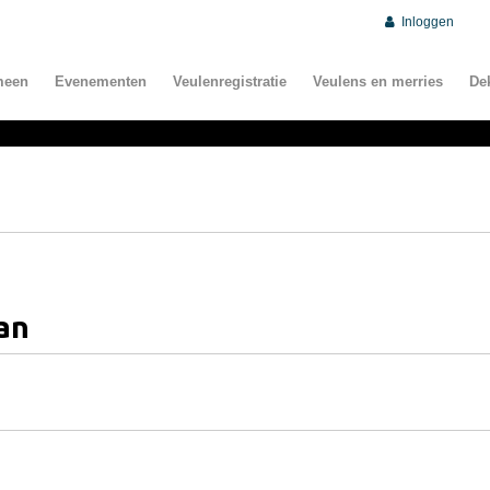
Inloggen
meen
Evenementen
Veulenregistratie
Veulens en merries
De
an