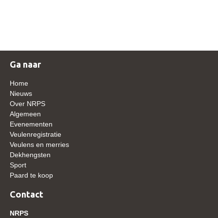
NRPS Keuringen
Hengstenkeuring
Regionale Keuringen
Nationale Keuring
Ga naar
Late Veulenkeuring
Home
ABOP
Nieuws
Over NRPS
Sport
Algemeen
Evenementen
Wereldkampioenschap Jonge Paarden
Veulenregistratie
Dutch Pony Championship
Veulens en merries
Dekhengsten
Evenementen
Sport
Paard te koop
Arabian Horse Events
Arabissimo
Contact
Veulenregistratie
NRPS