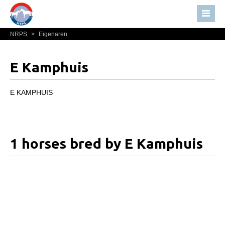
NRPS
>
Eigenaren
Home
Nieuws
E Kamphuis
Over NRPS
Bestuur NRPS
E KAMPHUIS
Lidmaatschap NRPS
Informatie
1 horses bred by E Kamphuis
Lid worden
Statuten en reglementen
Privacyverklaring
Algemeen
Paardenpaspoort aanvragen