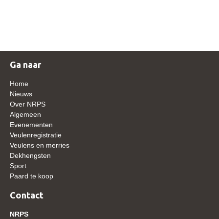
NRPS Keuringen
Hengstenkeuring
Regionale Keuringen
Nationale Keuring
Ga naar
Late Veulenkeuring
Home
ABOP
Nieuws
Over NRPS
Sport
Algemeen
Evenementen
Wereldkampioenschap Jonge Paarden
Veulenregistratie
Dutch Pony Championship
Veulens en merries
Dekhengsten
Evenementen
Sport
Paard te koop
Arabian Horse Events
Arabissimo
Contact
Veulenregistratie
NRPS