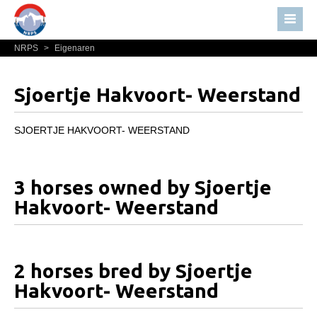
NRPS
>
Eigenaren
Home
Nieuws
Sjoertje Hakvoort- Weerstand
Over NRPS
Bestuur NRPS
SJOERTJE HAKVOORT- WEERSTAND
Lidmaatschap NRPS
Informatie
3 horses owned by Sjoertje
Lid worden
Hakvoort- Weerstand
Statuten en reglementen
Privacyverklaring
2 horses bred by Sjoertje
Algemeen
Hakvoort- Weerstand
Paardenpaspoort aanvragen